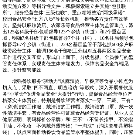
动实施方案》等指导性文件，积极探索建立并实施“包县联
所”、服务经营主体“三级包联”、重点领域整治“两级承诺”、
校园食品安全“五方八员”等长效机制，推动各方责任有效落
实。坚持以麻辣烫店、农家乐等食品经营主体为监管重点，派
出125名科级干部包联督导123个乡镇（街道）和2个重点区
域，明确7名县级干部包抓督导7个县（区）、16名县局领导包
抓督导67个乡镇（街道）、229名基层监管干部包抓600余户麻
辣烫经营主体，抽调186名干部职工分组对五县两区食品安全
工作进行交叉互查，形成自上而下、分级包抓、全员参与的监
管责任体系，实现责任主体末端发力、保障食品安全终端见
效。提升监管能效
增强餐饮服务“驱动力”以麻辣烫、早餐店等食品小摊点为
切入点，采取“四不两直、明查暗访”等形式，深入开展餐饮服
务“小革命”促进食品安全“大提升”行动，督促食品经营单位严
格落实主体责任，特别是餐饮经营者落实“一穿、三戴、三有”
（穿清洁的工作服，戴清洁的工作帽、戴清洁的口罩、戴一次
性清洁手套，有食品经营许可证或食品经营登记证、从业人员
健康证明、明码标价公示牌）和“三不”（不留长指甲、不涂指
甲油，不化妆，不佩戴外露饰物）“一淘汰”（淘汰套餐具塑料
袋），以点带面推动餐饮食品监管水平整体提升。同时，压紧