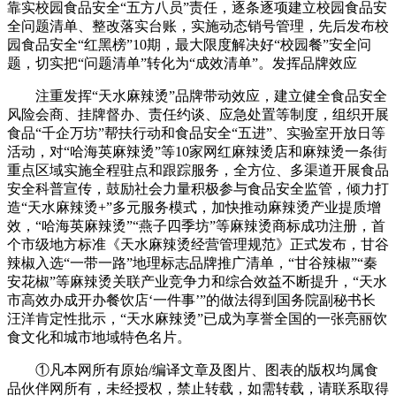
靠实校园食品安全“五方八员”责任，逐条逐项建立校园食品安
全问题清单、整改落实台账，实施动态销号管理，先后发布校
园食品安全“红黑榜”10期，最大限度解决好“校园餐”安全问
题，切实把“问题清单”转化为“成效清单”。发挥品牌效应
注重发挥“天水麻辣烫”品牌带动效应，建立健全食品安全
风险会商、挂牌督办、责任约谈、应急处置等制度，组织开展
食品“千企万坊”帮扶行动和食品安全“五进”、实验室开放日等
活动，对“哈海英麻辣烫”等10家网红麻辣烫店和麻辣烫一条街
重点区域实施全程驻点和跟踪服务，全方位、多渠道开展食品
安全科普宣传，鼓励社会力量积极参与食品安全监管，倾力打
造“天水麻辣烫+”多元服务模式，加快推动麻辣烫产业提质增
效，“哈海英麻辣烫”“燕子四季坊”等麻辣烫商标成功注册，首
个市级地方标准《天水麻辣烫经营管理规范》正式发布，甘谷
辣椒入选“一带一路”地理标志品牌推广清单，“甘谷辣椒”“秦
安花椒”等麻辣烫关联产业竞争力和综合效益不断提升，“天水
市高效办成开办餐饮店‘一件事’”的做法得到国务院副秘书长
汪洋肯定性批示，“天水麻辣烫”已成为享誉全国的一张亮丽饮
食文化和城市地域特色名片。
①凡本网所有原始/编译文章及图片、图表的版权均属食
品伙伴网所有，未经授权，禁止转载，如需转载，请联系取得