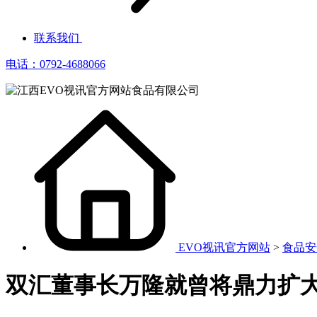
联系我们
电话：0792-4688066
EVO视讯官方网站
>
食品安
双汇董事长万隆就曾将鼎力扩