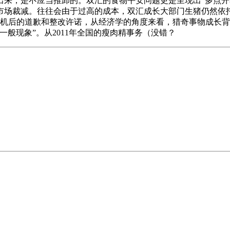
，是不应当推卸的。双汇的食物平安问题更是呈现出“多点开花”
被市场裁减。往往会由于过高的成本，双汇成长大部门生猪仍然依
危机后的道歉和整改许诺，从经济学的角度来看，猎奇事物成长背
般现象”。从2011年全国的瘦肉精事务（没错？