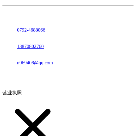
座机：
0792-4688066
电话：
13870802760
邮箱：
n969408@qq.com
地址：江西省德安县高新技术产业园(宝塔工业园)高新路93号
营业执照