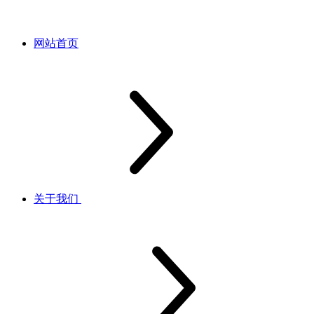
网站首页
关于我们