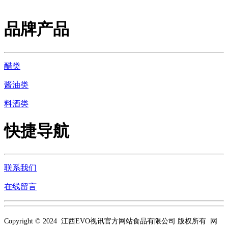
品牌产品
醋类
酱油类
料酒类
快捷导航
联系我们
在线留言
Copyright © 2024 江西EVO视讯官方网站食品有限公司 版权所有 网