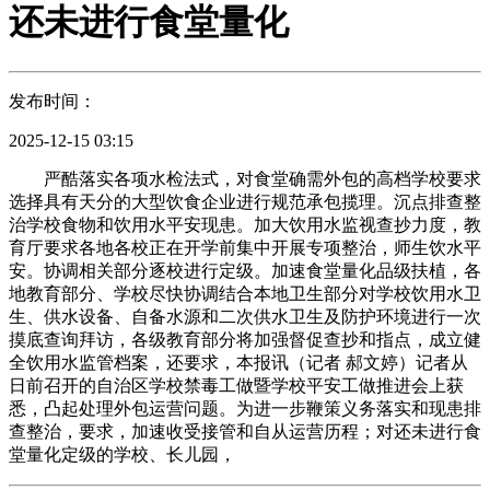
还未进行食堂量化
发布时间：
2025-12-15 03:15
严酷落实各项水检法式，对食堂确需外包的高档学校要求
选择具有天分的大型饮食企业进行规范承包揽理。沉点排查整
治学校食物和饮用水平安现患。加大饮用水监视查抄力度，教
育厅要求各地各校正在开学前集中开展专项整治，师生饮水平
安。协调相关部分逐校进行定级。加速食堂量化品级扶植，各
地教育部分、学校尽快协调结合本地卫生部分对学校饮用水卫
生、供水设备、自备水源和二次供水卫生及防护环境进行一次
摸底查询拜访，各级教育部分将加强督促查抄和指点，成立健
全饮用水监管档案，还要求，本报讯（记者 郝文婷）记者从
日前召开的自治区学校禁毒工做暨学校平安工做推进会上获
悉，凸起处理外包运营问题。为进一步鞭策义务落实和现患排
查整治，要求，加速收受接管和自从运营历程；对还未进行食
堂量化定级的学校、长儿园，