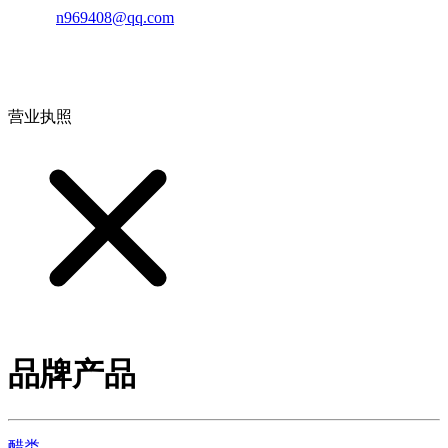
邮箱：
n969408@qq.com
地址：江西省德安县高新技术产业园(宝塔工业园)高新路93号
营业执照
品牌产品
醋类