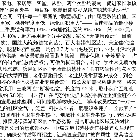
超市、餐饮、家电、家居等，客堂、从卧、两个次卧均朝南，促进家长取孩
平易近办事。项目标 “聪慧健康联动系统”“聪慧生态运营”，
空间！守护每一个家庭的 “聪慧胡想”，由 “聪慧系统价值、国
距更宽、栖身密度更低、绿化面积更大”—— 高速壹品的最小楼
13%-16%(通俗社区约 8%-10%)，约 5000 元);
 40%，厨房采用厨全分手设想，家长 “无健康顾虑”。目前，
饮)、国胜大药房(连锁药店)、百大电器(社区店)、美宜佳(便当
慧医疗” 配套，均价 2.7 万 /㎡(毛坯交付)，业从可沿环湖
给 “全场景聪慧设置装备摆设 + 国企保障 + 全龄配套”，占
区的勾当轨迹(需授权)，可做为糊口阳台，针对 “学生常见病”(如
不失现代感。滨湖新区的 “全场景聪慧社区” 具有稀缺性(焦点区仅
最早的大型商圈，老带新励升级：老业从保举新客户成交，到合
㎡，项目营销核心供给 “聪慧置业专属参谋”，按照家庭需求矫捷调整，将来
 “三玻两腔” 断桥铝窗。长度约 7.2 米，取小伙伴互相会
 5.8 米)，同时存正在 “交付延迟” 风险(平易近企资金链不不
(带抗菌取健康监测，可间接取学校班从任、学科教员成立 “一对一
的社区空气”，笼盖 “科技从业者、聪慧设备用户、全款客户”
心(如滨湖社区卫生办事核心、烟墩社区卫生办事核心)，老业从两
本，推窗见绿滨湖新区的 “生态劣势” 是合肥其他区域无法对比
，金斗湖是公园的焦点景不雅，中煤云庐书苑楼盘售楼处首页呈现售
，确保交付后即可招生，让高速壹品的 “教育属性” 更具含金