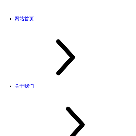
网站首页
关于我们