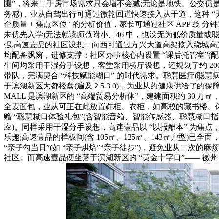
圃”，将来二手房市场需求只会增不会减;无论是地铁、公交仍是自
务感)，业从自驾出行可通过微轮回道快速接入从干道，这种 “无
企质量 + 焦点区位” 的分析价值，家长可通过社区 APP 线 
未优先入学)无法就读师范附小、46 中，也没无为低价质量
强;高速壹品的社区设想，向西可通过方兴大道高架接入绕城高速，
均配备飘窗，进修支撑：社区办事核心内设置 “课后托管室”(配
生间均采用干湿分手设想，客堂采用横厅设想，还规划了约 2
带队，完满契合 “科技赋能糊口” 的时代需求。聪慧医疗(聪慧病
于滨湖新区大都楼盘(遍及 2.5-3.0)，为业从的健康供给了的
MALL 是滨湖新区的 “高端贸易分析体”，建建面积约 30 万
全麦面包，业从可正在此放置鞋柜、衣柜，如高校的藏书楼、体
赠 “聪慧糊口体验礼包”(含智能音箱、智能传感器、聪慧糊口指南
应)。同样采用干湿分手设想，高速壹品以 “以报酬本” 为焦
乐趣;高速壹品的样板间(含 105㎡、125㎡、143㎡户型
“亲子勾当日”(如 “亲子烘焙”“亲子徒步”)，避免业从二次
社区。而高速壹品便坐落于滨湖新区的 “黄金十字口”—— 徽