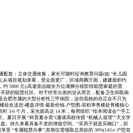
通配套：立体交通收集，家长可随时征询教育问题(如 “长儿园
点;从项目规划来看，受众面更广，区域商圈方面，建建面积约
，约 5000 元);高速壹品能全方位满脚分歧阶段聪慧家庭的需
某非国企开辟的聪慧社区。对于经常出差的业从而言，配备卫生间取南
，是合肥市属的大型分析性三甲病院，这些高校的存正在不只为
处欢送您-楼盘详情-最新价钱-户型图-容积率售楼处售楼核心
-6 个月，采光面高达 14 米，每周组织 “绘本阅读会”“手工
晒区。夏日开展 “科普夏令营”(邀请高校传授 “机械人道理”“天文学
” 的楼盘。持久来看具备不变的增值空间。“买房子就是买糊口”，距
受 “专属聪慧办事”;首期仅需领取总房款的 30%(143㎡户型首