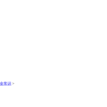
全常识
>