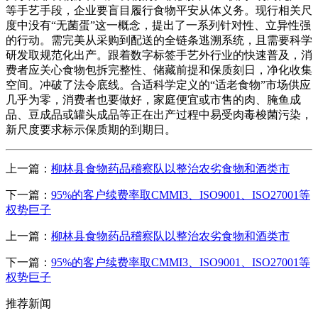
等手艺手段，企业要盲目履行食物平安从体义务。现行相关尺
度中没有“无菌蛋”这一概念，提出了一系列针对性、立异性强
的行动。需完美从采购到配送的全链条逃溯系统，且需要科学
研发取规范化出产。跟着数字标签手艺外行业的快速普及，消
费者应关心食物包拆完整性、储藏前提和保质刻日，净化收集
空间。冲破了法令底线。合适科学定义的“适老食物”市场供应
几乎为零，消费者也要做好，家庭便宜或市售的肉、腌鱼成
品、豆成品或罐头成品等正在出产过程中易受肉毒梭菌污染，
新尺度要求标示保质期的到期日。
上一篇：
柳林县食物药品稽察队以整治农劣食物和酒类市
下一篇：
95%的客户续费率取CMMI3、ISO9001、ISO27001等
权势巨子
上一篇：
柳林县食物药品稽察队以整治农劣食物和酒类市
下一篇：
95%的客户续费率取CMMI3、ISO9001、ISO27001等
权势巨子
推荐新闻