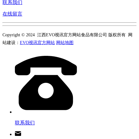
联系我们
在线留言
Copyright © 2024 江西EVO视讯官方网站食品有限公司 版权所有 网
站建设：
EVO视讯官方网站
网站地图
联系我们