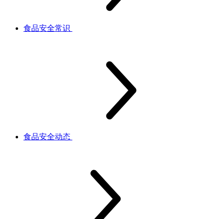
食品安全常识
食品安全动态