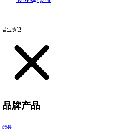
邮箱：
n969408@qq.com
地址：江西省德安县高新技术产业园(宝塔工业园)高新路93号
营业执照
品牌产品
醋类