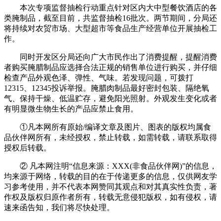
本次专项监督抽检行动重点针对区内大中型餐饮酒店的各
类腌制品，截至目前，共监督抽检16批次。两节期间，分局还
将持续对农贸市场、大型超市等食品生产经营单位开展抽检工
作。
同时开发区分局还向广大市民作出了消费提醒，提醒消费
者购买腌腊制品应选择合法正规的销售单位进行购买，并仔细
检查产品外观色泽、弹性、气味。若发现问题，可拨打
12315、12345投诉举报。腌腊肉制品最好密封包装、隔绝氧
气、保持干燥、低温贮存，避免阳光照射。外观发生变化或者
有明显微生物生长的产品应禁止食用。
①凡本网所有原始/编译文章及图片、图表的版权均属食
品伙伴网所有，未经授权，禁止转载，如需转载，请联系取得
授权后转载。
② 凡本网注明“信息来源：XXX(非食品伙伴网)”的信息，
均来源于网络，转载的目的在于传递更多的信息，仅供网友学
习参考使用，并不代表本网赞同其观点和对其真实性负责，著
作权及版权归原作者所有，转载无意侵犯版权，如有侵权，请
速来函告知，我们将尽快处理。