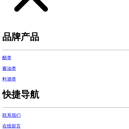
品牌产品
醋类
酱油类
料酒类
快捷导航
联系我们
在线留言