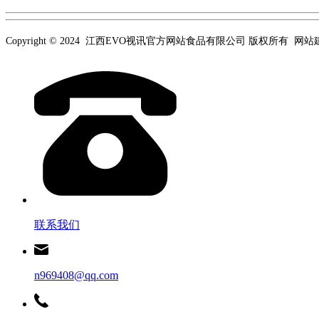
Copyright © 2024 江西EVO视讯官方网站食品有限公司 版权所有 网
联系我们
n969408@qq.com