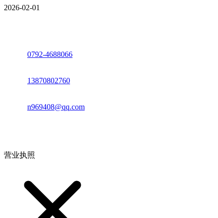
2026-02-01
座机：
0792-4688066
电话：
13870802760
邮箱：
n969408@qq.com
地址：江西省德安县高新技术产业园(宝塔工业园)高新路93号
营业执照