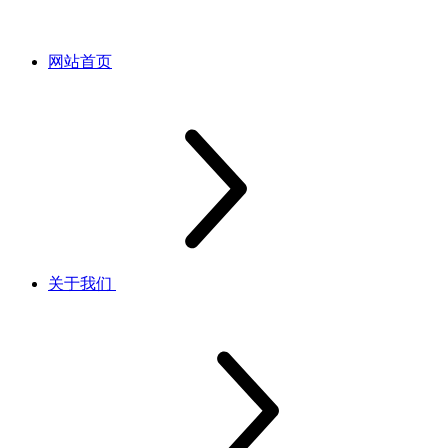
网站首页
关于我们