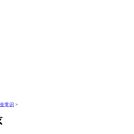
全常识
>
弦