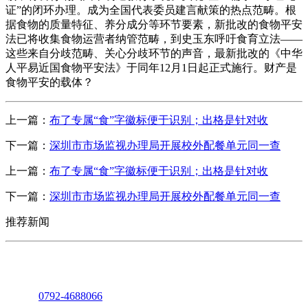
证”的闭环办理。成为全国代表委员建言献策的热点范畴。根
据食物的质量特征、养分成分等环节要素，新批改的食物平安
法已将收集食物运营者纳管范畴，到史玉东呼吁食育立法——
这些来自分歧范畴、关心分歧环节的声音，最新批改的《中华
人平易近国食物平安法》于同年12月1日起正式施行。财产是
食物平安的载体？
上一篇：
布了专属“食”字徽标便于识别；出格是针对收
下一篇：
深圳市市场监视办理局开展校外配餐单元同一查
上一篇：
布了专属“食”字徽标便于识别；出格是针对收
下一篇：
深圳市市场监视办理局开展校外配餐单元同一查
推荐新闻
座机：
0792-4688066