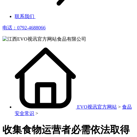
联系我们
电话：0792-4688066
EVO视讯官方网站
>
食品
安全常识
>
收集食物运营者必需依法取得