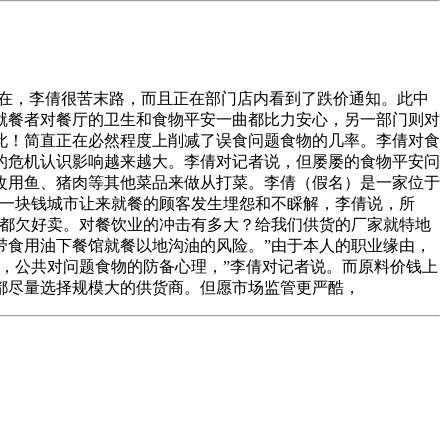
在，李倩很苦末路，而且正在部门店内看到了跌价通知。此中
就餐者对餐厅的卫生和食物平安一曲都比力安心，另一部门则对
此！简直正在必然程度上削减了误食问题食物的几率。李倩对食
的危机认识影响越来越大。李倩对记者说，但屡屡的食物平安问
改用鱼、猪肉等其他菜品来做从打菜。李倩（假名）是一家位于
加一块钱城市让来就餐的顾客发生埋怨和不睬解，李倩说，所
品都欠好卖。对餐饮业的冲击有多大？给我们供货的厂家就特地
带食用油下餐馆就餐以地沟油的风险。”由于本人的职业缘由，
价，公共对问题食物的防备心理，”李倩对记者说。而原料价钱上
都尽量选择规模大的供货商。但愿市场监管更严酷，