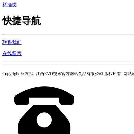
料酒类
快捷导航
联系我们
在线留言
Copyright © 2024 江西EVO视讯官方网站食品有限公司 版权所有 网