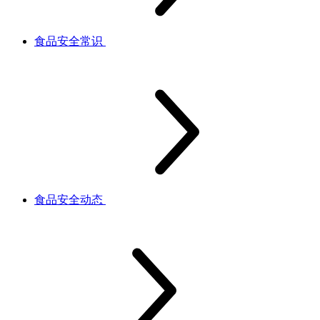
食品安全常识
食品安全动态