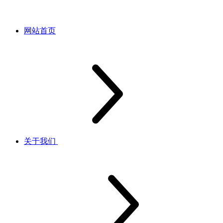
网站首页
关于我们