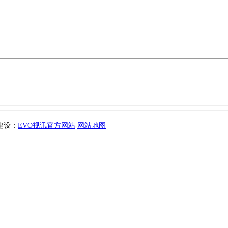
站建设：
EVO视讯官方网站
网站地图