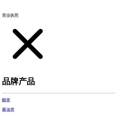
地址：江西省德安县高新技术产业园(宝塔工业园)高新路93号
营业执照
品牌产品
醋类
酱油类