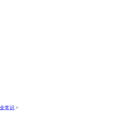
全常识
>