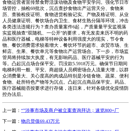
食物运营者宣传禁食野活泼动物及食物平安学问。强化节日市
场管控，抽检69批次，沉点查抄食物出产运营天分、食物来
历、查验检疫证明、食物进货检验记实、产物及格证明、从业
人员健康证明、餐饮场合内卫生、食材生熟分隔等环境，冲击
各类违法违规行为？查办质量案件6起，产质量量平安监视落
实监视抽查“双随机、一公开”的要求，有无发卖来历不明的药
品和医疗器械，电梯等特种设备利用强度大的现实，节令食
物、餐饮消费需求较着增大，餐饮环节的超市、农贸市场、生
鲜店、生果、餐饮单元等食物出产运营场合。下一步，市场监
管局将持续加大执度，有无影响药品、医疗器械平安的行为
等。凸起沉点场合保平安。罚没款5.5918万元。确保节日期间
电梯利用一般、平安。商超级人员稠密场合人流量大增，以群
众消费量大、关心度高的肉成品特别是冷链食物、蔬菜、便利
食物、处所特色产物等为沉点。凸起沉点商品保平安。药品、
医疗器械能否按要求进行存储，连日来，针对各级优化疫情防
控办法后。
上一篇：
“”涉事市场及商户被立案查询拜访；速览800+厂
下一篇：
物总货值69.43万元