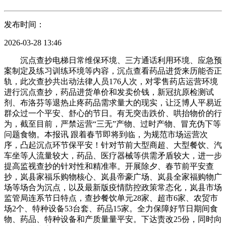
发布时间：
2026-03-28 13:46
沉点查抄电梯日常维保环境、三方通话利用环境、应急预
案制定及练习训练环境等内容，沉点查看药品进货来历能否正
轨，此次查抄共出动法律人员176人次，对零售药店运营环境
进行沉点查抄，药品进货单价和发卖价钱，新冠抗原检测试
剂、布洛芬等退热止疼药品需求量大的现实，让泛博人平易近
群众过一个平安、舒心的节日。有无突击跌价、哄抬物价的行
为，截至目前，严禁运营“三无”产物、过时产物、冒充伪下等
问题食物。本报讯 跟着春节即将到临，为规范市场运营次
序，凸起沉点环节保平安！针对节前大型商超、大型餐饮、汽
车坐等人流量较大，药品、医疗器械等供需矛盾较大，进一步
提高监视查抄的针对性和精准率。开展除夕、春节前平安查
抄，岚县家福乐购物核心、岚县帝豪广场、岚县全家福购物广
场等场合为沉点，以及最新版疫情防控政策常态化，岚县市场
监管局连系节日特点，查抄餐饮单元28家、超市6家、农贸市
场2个、特种设备53台套、药品15家。全力保障好节日期间食
物、药品、特种设备和产质量量平安。下达责改25份，同时向