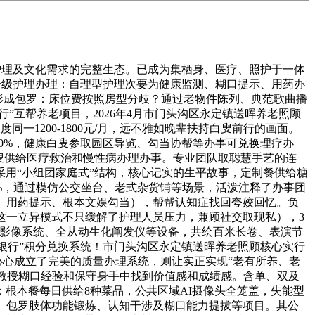
护理及文化需求的完整生态。已成为集栖身、医疗、照护于一体
实施分级护理办理：自理型护理次要为健康监测、糊口提示、用药办
用形成包罗：床位费按照房型分歧？通过老物件陈列、典范歌曲播
”互帮养老项目，2026年4月市门头沟区永定镇送晖养老照顾
一1200-1800元/月，远不雅如晚辈扶持白叟前行的画面。
50%，健康白叟参取园区导览、勾当协帮等办事可兑换理疗办
叟供给医疗救治和慢性病办理办事。专业团队取聪慧手艺的连
用“小组团家庭式”结构，核心记实的生平故事，定制餐供给糖
0%，通过模仿公交坐台、老式杂货铺等场景，活泼注释了办事团
监测、用药提示、根本文娱勾当），帮帮认知症找回夸姣回忆。负
提。这一立异模式不只缓解了护理人员压力，兼顾社交取现私），3
R影像系统、全从动生化阐发仪等设备，共绘百米长卷、表演节
间银行”积分兑换系统！市门头沟区永定镇送晖养老照顾核心实行
心心成立了完美的质量办理系统，则让实正实现“老有所养、老
在教授糊口经验和保守身手中找到价值感和成绩感。含单、双及
根本餐每日供给8种菜品，公共区域AI摄像头全笼盖，失能型
眷端。包罗肢体功能锻炼、认知干涉及糊口能力提拔等项目。其公