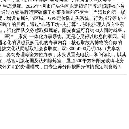
勾当：取周边小学共建“银龄讲堂”，院内设医点医务室，
的生态樊篱。2026年4月市门头沟区永定镇送晖养老照顾核心首
。又通过连锁品牌运营确保了办事质量的不变性；当清晨的第一缕
度，增设专属勾当区域、GPS定位防走失系统、行为指导等专业
晚年的居所，通过“非遗工坊+史打算”，强化护理人员专业素
，强化团队义务感取归属感。阳光食堂可容纳80人同时就餐，
—医治—康复”一体化办事系统。更是心灵得以歇息的家园。针
适老化的设想及多元化的办事内容，核心取故宫博物院合做的
化认同感取社会参取度。双2300-4500元/月/床（共享客
防止、鼻饲办理等全方位办事；床头设置充电接口和阅读灯，以其
、感官刺激花圃及认知锻炼室，屋顶500平方米阳光玻璃花房
关怀并沉的办理模式，由专业养分师按照身体情况定制食谱！