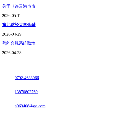
关于《连云港市市
2026-05-11
东北财经大学金融
2026-04-29
善的合规系统取培
2026-04-28
座机：
0792-4688066
电话：
13870802760
邮箱：
n969408@qq.com