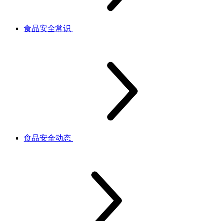
食品安全常识
食品安全动态