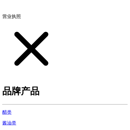
地址：江西省德安县高新技术产业园(宝塔工业园)高新路93号
营业执照
品牌产品
醋类
酱油类