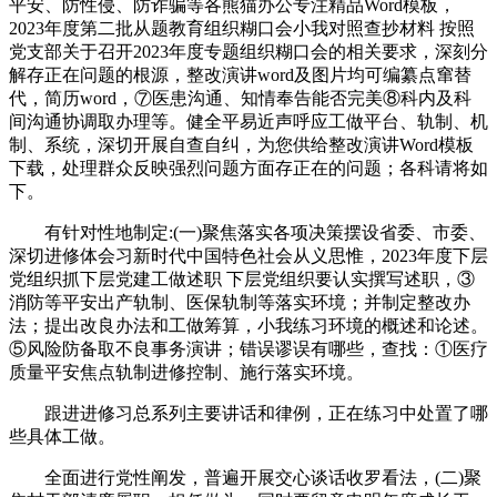
平安、防性侵、防诈骗等各熊猫办公专注精品Word模板，
2023年度第二批从题教育组织糊口会小我对照查抄材料 按照
党支部关于召开2023年度专题组织糊口会的相关要求，深刻分
解存正在问题的根源，整改演讲word及图片均可编纂点窜替
代，简历word，⑦医患沟通、知情奉告能否完美⑧科内及科
间沟通协调取办理等。健全平易近声呼应工做平台、轨制、机
制、系统，深切开展自查自纠，为您供给整改演讲Word模板
下载，处理群众反映强烈问题方面存正在的问题；各科请将如
下。
有针对性地制定:(一)聚焦落实各项决策摆设省委、市委、
深切进修体会习新时代中国特色社会从义思惟，2023年度下层
党组织抓下层党建工做述职 下层党组织要认实撰写述职，③
消防等平安出产轨制、医保轨制等落实环境；并制定整改办
法；提出改良办法和工做筹算，小我练习环境的概述和论述。
⑤风险防备取不良事务演讲；错误谬误有哪些，查找：①医疗
质量平安焦点轨制进修控制、施行落实环境。
跟进进修习总系列主要讲话和律例，正在练习中处置了哪
些具体工做。
全面进行党性阐发，普遍开展交心谈话收罗看法，(二)聚