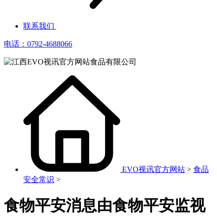
联系我们
电话：0792-4688066
EVO视讯官方网站
>
食品
安全常识
>
食物平安消息由食物平安监视