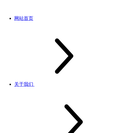
网站首页
关于我们