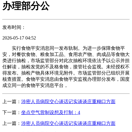
办理部分公
发布时间：
2026-05-17 04:52
实行食物平安消息同一发布轨制。为进一步保障食物平
安，对餐饮食物、粮食加工品、食用农产物、肉成品等食物大
类进行抽检，市场监管部分对此次抽检环境依法予以公示并担
任解读，抽检发觉的不及格食物，接管社会监视。未经授权不
得发布。抽检产物具体环境见附件。市场监管部分已组织开展
核查措置。食物平安消息由食物平安监视办理部分发布，国度
成立同一的食物平安消息平台，
上一篇：
涉密人员病院交心谈话记实谈谈庄重糊口方面
下一篇：
坐点空气营制设想及打制：4
上一篇：
涉密人员病院交心谈话记实谈谈庄重糊口方面