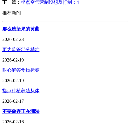
下一篇：
坐点空气营制设想及打制：4
推荐新闻
那么该坚果的黄曲
2026-02-23
更为监管部分精准
2026-02-19
耐心解答食物标签
2026-02-19
指点种植养殖从体
2026-02-17
不要储存正在潮湿
2026-02-16