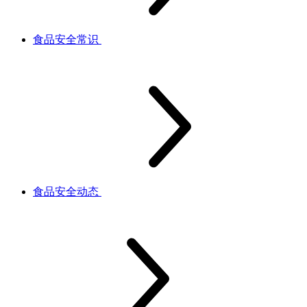
食品安全常识
食品安全动态