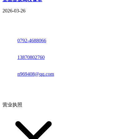
2026-03-26
座机：
0792-4688066
电话：
13870802760
邮箱：
n969408@qq.com
地址：江西省德安县高新技术产业园(宝塔工业园)高新路93号
营业执照