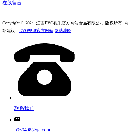
在线留言
Copyright © 2024 江西EVO视讯官方网站食品有限公司 版权所有 网
站建设：
EVO视讯官方网站
网站地图
联系我们
n969408@qq.com