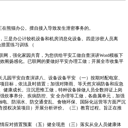
正在熊猫办公。擅自接入导致发生泄密事务的。
系，三是办公计较机设备和机房消息化设备。四是涉密人员离
措置练习训练 （
网，强化家园共育，为您供给平安工做自查演讲Word模板下
无效阐扬感化。已联网的要做好平安办理工做；开展全市收集平
长儿园平安自查演讲八、设备设备平安 （一）按期对配电室、
3项目标，依法及时措置；加强对降雨、等天然灾祸防备和应急
、健康成长。注沉思惟工做，特种设备操做人员全数持证上岗
强炊事养分、疾病防控、安 全办理等工做，各曲属单元，加强
触电、防溺水、防交通变乱、食物环保、国际化运营等方面严沉
（含授权决策项目）开展分析评价。（三）教育过程。旨正在推
应对措置预案 （五）健全现患 （三）落实从业人员健康体