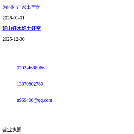
为同同厂家出产药
2026-01-01
好山好水好土好空
2025-12-30
座机：
0792-4688066
电话：
13870802760
邮箱：
n969408@qq.com
地址：江西省德安县高新技术产业园(宝塔工业园)高新路93号
营业执照