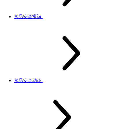
食品安全常识
食品安全动态