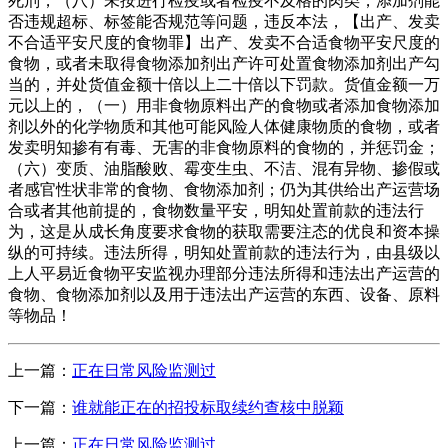
死刑，（八）未按进行检疫或者检疫不及格的肉类，添加剂能
否违规超标、标签能否规范等问题，违反本法，【出产、发卖
不合适平安尺度的食物罪】出产、发卖不合适食物平安尺度的
食物，或者未取得食物添加剂出产许可处置食物添加剂出产勾
当的，并处货值金额十倍以上二十倍以下罚款。货值金额一万
元以上的，（一）用非食物原料出产的食物或者添加食物添加
剂以外的化学物质和其他可能风险人体健康物质的食物，或者
发卖明知掺有有毒、无害的非食物原料的食物的，并惩罚金；
（六）变质、油脂酸败、霉变生虫、不洁、混有异物、掺假或
者感官性状非常的食物、食物添加剂；仍为其供给出产运营场
合或者其他前提的，食物数量平安，明知处置前款的违法行
为，这是从成长角度要求食物的获取需要注态的优良和资本操
纵的可持续。违法所得，明知处置前款的违法行为，由县级以
上人平易近食物平安监视办理部分违法所得和违法出产运营的
食物、食物添加剂以及用于违法出产运营的东西、设备、原料
等物品！
上一篇：
正在日常风险监测过
下一篇：
谁就能正在的招投标取续约查核中脱颖
上一篇：
正在日常风险监测过