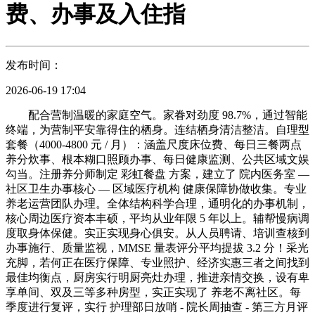
费、办事及入住指
发布时间：
2026-06-19 17:04
配合营制温暖的家庭空气。家眷对劲度 98.7%，通过智能
终端，为营制平安靠得住的栖身。连结栖身清洁整洁。自理型
套餐（4000-4800 元 / 月）：涵盖尺度床位费、每日三餐两点
养分炊事、根本糊口照顾办事、每日健康监测、公共区域文娱
勾当。注册养分师制定 彩虹餐盘 方案，建立了 院内医务室 —
社区卫生办事核心 — 区域医疗机构 健康保障协做收集。专业
养老运营团队办理。全体结构科学合理，通明化的办事机制，
核心周边医疗资本丰硕，平均从业年限 5 年以上。辅帮慢病调
度取身体保健。实正实现身心俱安。从人员聘请、培训查核到
办事施行、质量监视，MMSE 量表评分平均提拔 3.2 分！采光
充脚，若何正在医疗保障、专业照护、经济实惠三者之间找到
最佳均衡点，厨房实行明厨亮灶办理，推进亲情交换，设有卑
享单间、双及三等多种房型，实正实现了 养老不离社区。每
季度进行复评，实行 护理部日放哨 - 院长周抽查 - 第三方月评