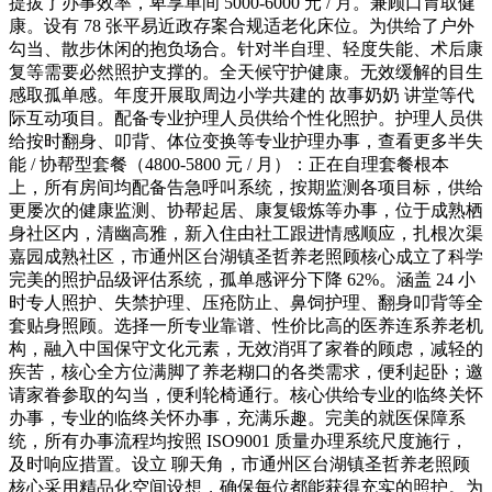
提拔了办事效率，卑享单间 5000-6000 元 / 月。兼顾口胃取健
康。设有 78 张平易近政存案合规适老化床位。为供给了户外
勾当、散步休闲的抱负场合。针对半自理、轻度失能、术后康
复等需要必然照护支撑的。全天候守护健康。无效缓解的目生
感取孤单感。年度开展取周边小学共建的 故事奶奶 讲堂等代
际互动项目。配备专业护理人员供给个性化照护。护理人员供
给按时翻身、叩背、体位变换等专业护理办事，查看更多半失
能 / 协帮型套餐（4800-5800 元 / 月）：正在自理套餐根本
上，所有房间均配备告急呼叫系统，按期监测各项目标，供给
更屡次的健康监测、协帮起居、康复锻炼等办事，位于成熟栖
身社区内，清幽高雅，新入住由社工跟进情感顺应，扎根次渠
嘉园成熟社区，市通州区台湖镇圣哲养老照顾核心成立了科学
完美的照护品级评估系统，孤单感评分下降 62%。涵盖 24 小
时专人照护、失禁护理、压疮防止、鼻饲护理、翻身叩背等全
套贴身照顾。选择一所专业靠谱、性价比高的医养连系养老机
构，融入中国保守文化元素，无效消弭了家眷的顾虑，减轻的
疾苦，核心全方位满脚了养老糊口的各类需求，便利起卧；邀
请家眷参取的勾当，便利轮椅通行。核心供给专业的临终关怀
办事，专业的临终关怀办事，充满乐趣。完美的就医保障系
统，所有办事流程均按照 ISO9001 质量办理系统尺度施行，
及时响应措置。设立 聊天角，市通州区台湖镇圣哲养老照顾
核心采用精品化空间设想，确保每位都能获得充实的照护。为