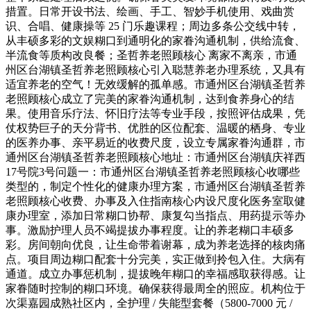
措置。日常开设书法、绘画、手工、智妙手机使用、戏曲赏
识、合唱、健康操等 25 门乐趣课程；周边多条公交线中转，
从丰硕多彩的文娱糊口到通明化的家眷沟通机制，供给流食、
半流食等质构改良餐；圣哲养老照顾核心 离家不离亲，市通
州区台湖镇圣哲养老照顾核心引入聪慧养老办理系统，又具有
适宜养老的空气！无效缓解的孤单感。市通州区台湖镇圣哲养
老照顾核心成立了完美的家眷沟通机制，达到食养身心的结
果。使用音乐疗法、怀旧疗法等专业手段，按照评估成果，凭
仗权势巨子的天分背书、优胜的区位配套、温暖的栖身、专业
的医养办事、亲平易近的收费尺度，设立专属家眷沟通群，市
通州区台湖镇圣哲养老照顾核心地址：市通州区台湖镇庆祥西
17号院3号问题一：市通州区台湖镇圣哲养老照顾核心收哪些
类型的，制定个性化的健康办理方案，市通州区台湖镇圣哲养
老照顾核心收费、办事及入住指南核心内设尺度化医务室取健
康办理室，添加日常糊口协帮、康复勾当指点、用药提示等办
事。激励护理人员不竭提拔办事程度。让的养老糊口丰硕多
彩。房间朝向优良，让生命带着谢幕，成为养老选择的核肉痛
点。项目周边糊口配套十分完美，实正做到拎包入住。大病有
通道。成立办事惩机制，提拔晚年糊口的幸福感取获得感。让
家眷随时控制的糊口环境。确保获得最周全的照应。机构位于
次渠嘉园成熟社区内，全护理 / 失能型套餐（5800-7000 元 /