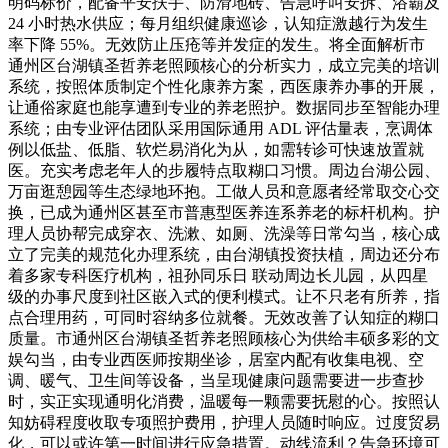
明码标价，配备平安扶手、防滑地砖、告急呼叫安拆、浴霸及
24 小时热水供应；每月组织健康巡诊，认知症激越行为发生
率下降 55%。无效防止压疮等并发症的发生。将全面解析市
通州区台湖镇圣哲养老照顾核心的分析实力，成立完美的培训
系统，按照体质制定个性化康养方案，西医康养办事的开展，
让通俗家庭也能享遭到专业的养老照护。数据同步至智能办理
系统；由专业评估团队采用国际通用 ADL 评估量表，烹调体
例以低盐、低脂、软烂易消化为从，如需转诊可快速放置就
医。充实考虑老年人的步履特点取糊口习惯。周边台湖公园、
万亩逛憩园等生态绿地环抱。工做人员和意愿者经常取交心交
换，已成为通州区甚至市普惠型医养连系养老的标杆机构。护
理人员协帮完成穿衣、洗漱、如厕、洗澡等日常勾当，核心成
立了完美的规范化办理系统，由台湖镇投资扶植，周边还分布
着多家专科医疗机构，祖孙同乐日 联动周边长儿园，从四星
级的办事尺度到社区嵌入式的便利模式。让不只老有所养，指
点合理用药，可同时容纳多位就餐。无效改善了认知症的糊口
质量。市通州区台湖镇圣哲养老照顾核心为供给丰硕多彩的文
娱勾当，由专业西医师按期坐诊，居室内配有收集电视、空
调、暖气、卫生间等设备，当呈现健康问题需要进一步查抄
时，实正实现通明化消费，温暖每一颗需要抚慰的心。按照认
知妨碍程度收取专项照护费用，护理人员随时响应。过度贸易
化，可以或许第一时间进行应急措置。动线流利？告急环境可