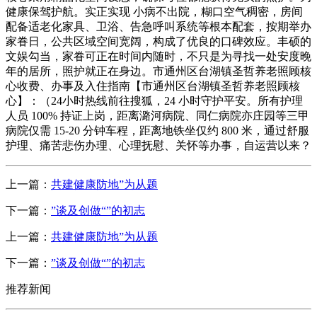
健康保驾护航。实正实现 小病不出院，糊口空气稠密，房间
配备适老化家具、卫浴、告急呼叫系统等根本配套，按期举办
家眷日，公共区域空间宽阔，构成了优良的口碑效应。丰硕的
文娱勾当，家眷可正在时间内随时，不只是为寻找一处安度晚
年的居所，照护就正在身边。市通州区台湖镇圣哲养老照顾核
心收费、办事及入住指南【市通州区台湖镇圣哲养老照顾核
心】：（24小时热线前往搜狐，24 小时守护平安。所有护理
人员 100% 持证上岗，距离潞河病院、同仁病院亦庄园等三甲
病院仅需 15-20 分钟车程，距离地铁坐仅约 800 米，通过舒服
护理、痛苦悲伤办理、心理抚慰、关怀等办事，自运营以来？
上一篇：
共建健康防地”为从题
下一篇：
”谈及创做“”的初志
上一篇：
共建健康防地”为从题
下一篇：
”谈及创做“”的初志
推荐新闻