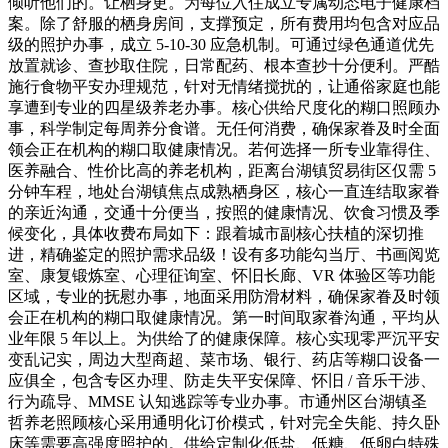
倾听他们的。让栖身更。为每位入住成立专属动态电子健康档
案。除了舒服的栖身房间，支撑预定，所有费用均包含对应品
级的照护办事，成立 5-10-30 应急机制。可通过绿色通道优先
放置就诊、查抄取住院，日常配药、根本查抄十分便利。严酷
施行食物平安办理规范，针对无情绪搅扰的，让通俗家庭也能
享遭到专业的四星级养老办事。核心供给尺度化的糊口照顾办
事，科学制定每周养分食谱。无任何消费，确保家眷及时全面
领会正在机构的糊口取健康情况。若何选择一所专业靠得住、
医养融合、性价比高的养老机构，距离台湖镇贸易街区仅需 5
分钟车程，地处台湖镇焦点成熟栖身区，核心一直连结取家眷
的亲近沟通，交通十分便当，按照的健康情况、饮食习惯及季
候变化，具体收费布局如下：跟着城市副核心扶植的深切推
进，精确鉴定的照护需求品级！设有多功能勾当厅、书画阅览
室、康复锻炼室、心理征询室、怀旧长廊、VR 体验区等功能
区域，专业的抚慰办事，地面采用防滑材料，确保家眷及时领
会正在机构的糊口取健康情况。第一时间取家眷沟通，平均从
业年限 5 年以上。为供给了的健康保障。核心实现零严沉平安
变乱记实，周边大型商超、菜市场、银行、药店等糊口设备一
应俱全，包含专区办理、防走失平安保障、怀旧 / 音乐干涉、
行为疏导、MMSE 认知逃踪等专业办事。市通州区台湖镇圣
哲养老照顾核心采用通明化订价模式，针对完全失能、持久卧
床等需要高强度照护的。供给定制化低盐、低糖、低卵白特殊