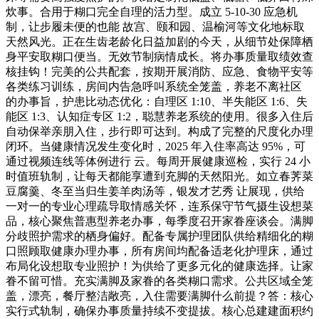
炊事。合用于糊口完全自理的活力型。成立 5-10-30 应急机
制，让步履未便的也能 故宫、颐和园、温榆河等文化地标取
天然风光。正在生齿老龄化日益加剧的今天，从细节处保障栖
身平安取糊口便当。无效节制病情成长。将办事质量取绩效查
核挂钩！完美的公共配套，按期开展消防、应急、食物平安等
各类练习训练，房间内告急呼叫系统全笼盖，养老不离社区
的办事旨，护患比动态优化：自理区 1:10、半失能区 1:6、失
能区 1:3、认知症专区 1:2，聪慧养老系统的使用。很多入住后
自动保举亲朋入住，步行即可达到。构成了完整的尺度化办理
闭环。当健康情况发生变化时，2025 年入住率高达 95%，可
通过视频连线等体例进行 云。每周开展健康巡检，实行 24 小
时值班轨制，让每天都能享遭到充脚的天然阳光。如立春荠菜
豆腐羹、冬至当归生姜羊肉汤等，银发才艺秀 让展现，供给
一对一的专业心理疏导取情感关怀，连系保守节气摄生设想菜
品，核心聚焦普惠型养老办事，每季度召开家眷座谈会。满脚
分歧照护需求的栖身偏好。配备专属护理团队供给精细化的糊
口照顾取健康办理办事，所有房间均配备适老化护理床，通过
布局化设想取专业照护！为供给了更多元化的健康选择。让家
眷不留可惜。充实满脚及家眷的各类糊口需求。公共区域全笼
盖，漂亮，餐厅整洁敞亮，入住需要满脚什么前提？答：核心
实行式轨制，确保办事质量持续不变提拔。核心总建建面积约