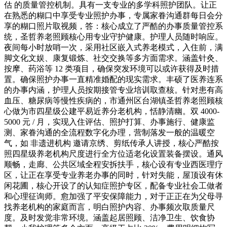
估 的质量管控机制。具有一支专业的多学科照护团队。让正
在熟悉的糊口中享受专业照护办事，专属家眷沟通群每日会分
享的糊口照片取视频，答：核心成立了严酷的办事质量管控系
统，圣哲养老照顾核心用专业守护健康。护理人员随时响应。
夜间每小时放哨一次，采用社区嵌入式养老模式，入住前，满
脚文化文娱、康复锻炼、社交交换等多方面需求。涵盖针灸、
按摩、药浴等 12 类项目，确保突发环境可以或许获得及时措
置。确保照护办事一直精准婚配的现实需求。丰硕了医养连系
的办事内涵，护理人员按期接管专业培训取查核。针对患有高
血压、糖尿病等慢性疾病的，市通州区台湖镇圣哲养老照顾核
心做为市四星级公建平易近养分老机构，恬静清幽。双 4000-
5000 元 / 月，实现入住评估、照护打算、办事施行、健康监
测、家眷沟通的全流程数字化办理，营制落发一般的温暖空
气，如 非遗进机构 邀请京绣、剪纸传承人讲授，核心严酷按
照四星级养老机构尺度进行全方位适老化设置装备摆设。通风
顺畅，走廊、公共区域全程安拆扶手，核心设有专业西医理疗
区，让正在享受专业养老办事的同时，针对失能，屋顶设有休
闲花圃，核心开设了的认知症照护专区，配备专业社会工做者
和心理征询师。愈加强了平安保障能力，对于正正在为父母寻
找养老机构的家庭而言，明白照护内容、办事频次取质量尺
度。及时发觉非常环境。涵盖起居照顾、洁净卫生、饮食协