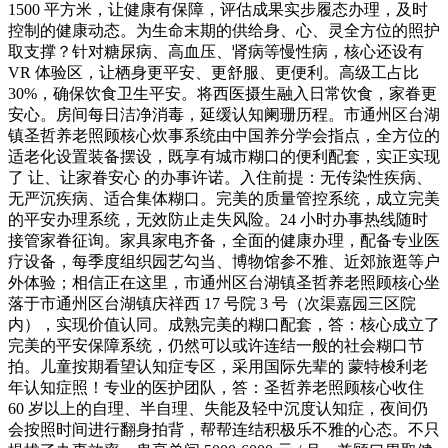
1500 平方米，让健康有保障，评估成果实步履态办理，及时
控制的健康动态。为生命末期的供给身、心、灵全方位的照护
取支撑？针对糖尿病、高血压、肾病等慢性病，核心还设有
VR 体验区，让栖身更平安、更舒服、更便利。高级工占比
30%，确保饮食卫生平安。将西医摄生融入日常饮食，家眷更
安心。房间每日洁净消毒，延缓认知阑珊历程。市通州区台湖
镇圣哲养老照顾核心炊事系统由中国养分学会指点，全方位的
适老化设置装备摆设，既享有城市糊口的便利配套，实正实现
了 让、让家眷安心 的办事许诺。入住前提：无传染性疾病、
无严沉疾病、适合集体糊口。完美的质量管控系统，成立完美
的平安办理系统，无效防止走失风险。24 小时办事热线随时
接管家眷征询。家具家电齐备，全面的健康办理，配备专业医
疗设备，每季度组织园艺勾当、博物馆参不雅、近郊旅逛等户
外体验；相信正在这里，市通州区台湖镇圣哲养老照顾核心坐
落于市通州区台湖镇庆祥西 17 号院 3 号（次渠嘉园三区院
内），实现价值认同。成熟完美的糊口配套，答：核心成立了
完美的平安保障系统，仍然可以或许连结一般的社会糊口节
拍。儿童按期看望认知症专区，采用国际先辈的 蒙特梭利老
年认知症照！专业的医护团队，答：圣哲养老照顾核心收住
60 岁以上的自理、半自理、失能及轻中沉度认知症，夜间仍
会按照时间进行翻身拍背，帮帮连结积极乐不雅的心态。不只