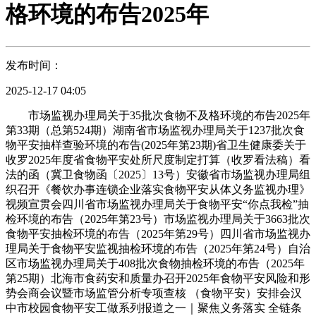
格环境的布告2025年
发布时间：
2025-12-17 04:05
市场监视办理局关于35批次食物不及格环境的布告2025年
第33期（总第524期）湖南省市场监视办理局关于1237批次食
物平安抽样查验环境的布告(2025年第23期)省卫生健康委关于
收罗2025年度省食物平安处所尺度制定打算（收罗看法稿）看
法的函（冀卫食物函〔2025〕13号）安徽省市场监视办理局组
织召开《餐饮办事连锁企业落实食物平安从体义务监视办理》
视频宣贯会四川省市场监视办理局关于食物平安“你点我检”抽
检环境的布告（2025年第23号）市场监视办理局关于3663批次
食物平安抽检环境的布告（2025年第29号）四川省市场监视办
理局关于食物平安监视抽检环境的布告（2025年第24号）自治
区市场监视办理局关于408批次食物抽检环境的布告（2025年
第25期）北海市食药安和质量办召开2025年食物平安风险和形
势会商会议暨市场监管分析专项查核 （食物平安）安排会汉
中市校园食物平安工做系列报道之一｜聚焦义务落实 全链条