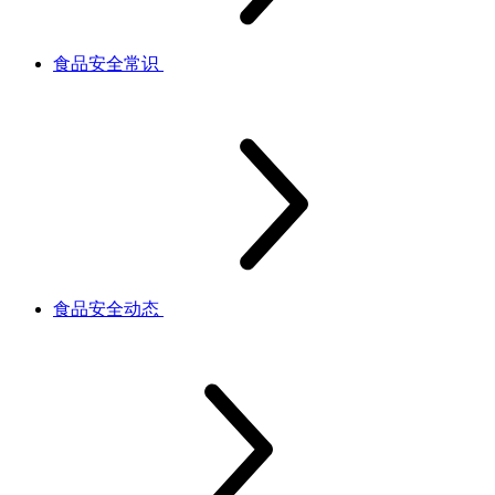
食品安全常识
食品安全动态