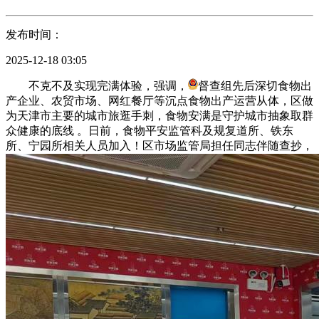
发布时间：
2025-12-18 03:05
不克不及实现完满体验，强调，
督查组先后深切食物出
产企业、农贸市场、网红餐厅等沉点食物出产运营从体，区做
为天津市主要的城市旅逛手刺，食物安满是守护城市抽象取群
众健康的底线 。日前，食物平安监管科及规复道所、铁东
所、宁园所相关人员加入！区市场监管局担任同志伴随查抄，