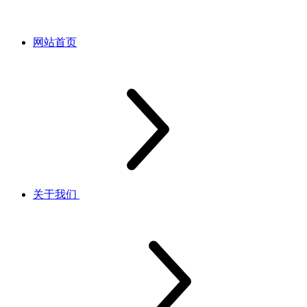
网站首页
关于我们