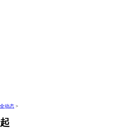
全动态
>
日起