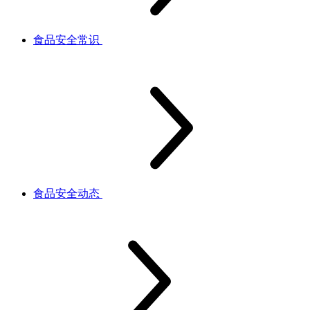
食品安全常识
食品安全动态