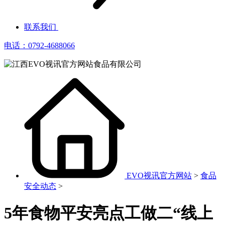
联系我们
电话：0792-4688066
EVO视讯官方网站
>
食品
安全动态
>
5年食物平安亮点工做二“线上