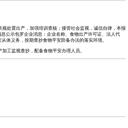
规处置出产，加强培训查核；接管社会监视，诚信自律，本报
消息公示包罗企业消息：企业名称、食物出产许可证、法人代
安从体义务，按期查抄食物平安防备办法的落实环境。
加工监视查抄，配备食物平安办理人员。