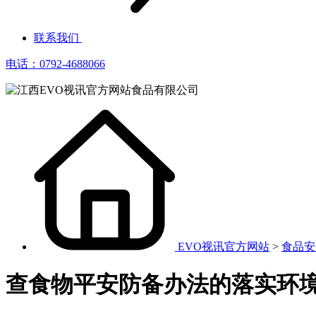
联系我们
电话：0792-4688066
EVO视讯官方网站
>
食品安
查食物平安防备办法的落实环