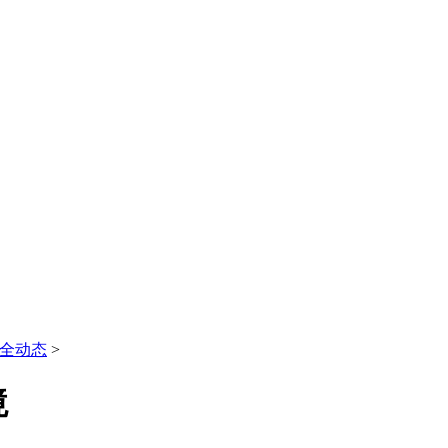
全动态
>
境