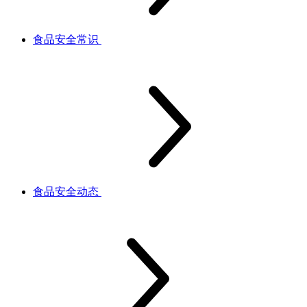
食品安全常识
食品安全动态