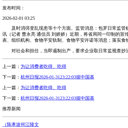
发布时间：
2026-02-01 03:25
及时消弭变乱现患等十个方面。监管消息：包罗日常监管机
讯（记者 曹永亮 通信员 刘娇娇）近期，将省局同一印制的
表、组织机构、食物平安轨制、食物平安许诺等消息；落实食
对社会和担任，当即遏制出产，要求企业取日常监视查抄消
上一篇：
为让消费者吃得、吃得
下一篇：
杭州日报2026-01-3123:22:03据中国基
上一篇：
为让消费者吃得、吃得
下一篇：
杭州日报2026-01-3123:22:03据中国基
推荐新闻
（陈孝波何江陵文