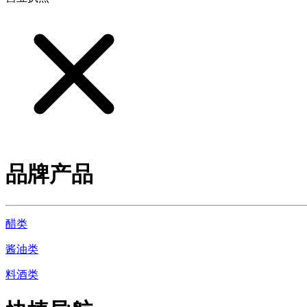
品牌产品
醋类
酱油类
料酒类