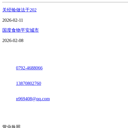
关经验做法于202
2026-02-11
国度食物平安城市
2026-02-08
座机：
0792-4688066
电话：
13870802760
邮箱：
n969408@qq.com
地址：江西省德安县高新技术产业园(宝塔工业园)高新路93号
营业执照