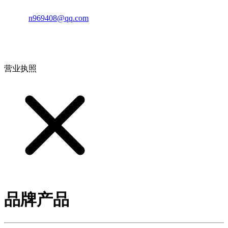
邮箱：
n969408@qq.com
地址：江西省德安县高新技术产业园(宝塔工业园)高新路93号
营业执照
品牌产品