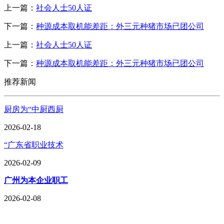
上一篇：
社会人士50人证
下一篇：
种源成本取机能差距：外三元种猪市场已团公司
上一篇：
社会人士50人证
下一篇：
种源成本取机能差距：外三元种猪市场已团公司
推荐新闻
厨房为“中厨西厨
2026-02-18
“广东省职业技术
2026-02-09
广州为本企业职工
2026-02-08