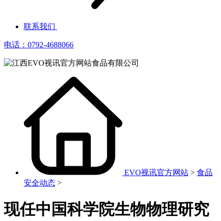
联系我们
电话：0792-4688066
EVO视讯官方网站
>
食品
安全动态
>
现任中国科学院生物物理研究