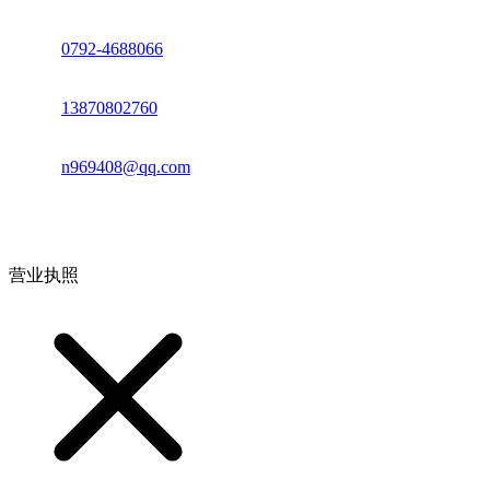
座机：
0792-4688066
电话：
13870802760
邮箱：
n969408@qq.com
地址：江西省德安县高新技术产业园(宝塔工业园)高新路93号
营业执照