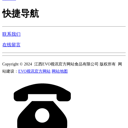
快捷导航
联系我们
在线留言
Copyright © 2024 江西EVO视讯官方网站食品有限公司 版权所有 网
站建设：
EVO视讯官方网站
网站地图