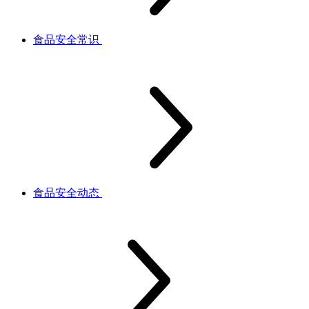
食品安全常识
食品安全动态