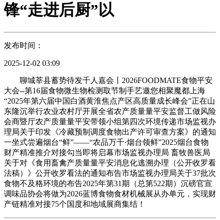
锋“走进后厨”以
发布时间：
2025-12-02 03:09
聊城莘县蓄势待发千人嘉会丨2026FOODMATE食物平安
大会--第16届食物微生物检测取节制手艺邀您相聚魔都上海
“2025年第六届中国白酒黄淮焦点产区高质量成长峰会”正在山
东隆沉举行农业农村厅开展全省农产质量量平安监督工做风险
会商暨厅农产质量量平安带领小组第四次环境传递市场监视办
理局关于印发《冷藏预制调度食物出产许可审查方案》的通知
一坐式尝遍烟台“鲜”——“农品万千·烟台领鲜”2025烟台食物
财产精准推介对接勾当即将启幕市场监视办理局 畜牧兽医局
关于对《食用畜禽产质量量平安消息化逃溯办理（公开收罗看
法稿）》公开收罗看法的通知布告市场监视办理局关于37批次
食物不及格环境的布告2025年第31期（总第522期）沉磅官宣
调味品协会将做为2026蓝博食物食材机械展从办单元，实现财
产链精准对接75个国度和地域展商集结！