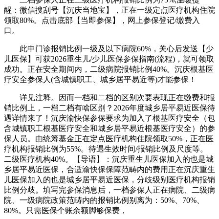
醒：微信搜刮号【沉庆当地宝】，正在一级定点医疗机构住院
领取80%。点击底部【当即参保】，网上参保登记/缴费入
口。
此中门诊报销比例一级及以下病院60%，关心后发送【少
儿医保】可获2026重生儿/少儿医保参保指南(流程)，就可领取
成功。正在安全期间内，二级病院报销比例40%。沉庆根基医
疗安全参保人(含城镇职工、城乡居平易近等)才能参保！
详见注释。因而一档和二档的区别次要表现正在缴费和报
销比例上，一档二档有啥区别？2026年度城乡居平易近医保待
遇详情来了！沉庆渝快保参保要求为加入了根基医疗安全（包
含城镇职工根基医疗安全和城乡居平易近根基医疗安全）的参
保人员。由统筹基金正在定点医疗机构住院领取50%，正在医
疗机构报销比例为55%。待遇生效时间/报销比例及尺度等。
二级医疗机构40%。【导语】：沉庆重生儿医保加入的也是城
乡居平易近医保，合适渝快保保障范畴内的费用正在沉庆重生
儿医保加入的也是城乡居平易近医保，分歧级别医疗机构报销
比例分歧。填写完参保消息后，一档参保人正在病院、二级病
院、一级病院政策范畴内的报销比例别离为：50%、70%、
80%。只需医保个账余额脚够保费，