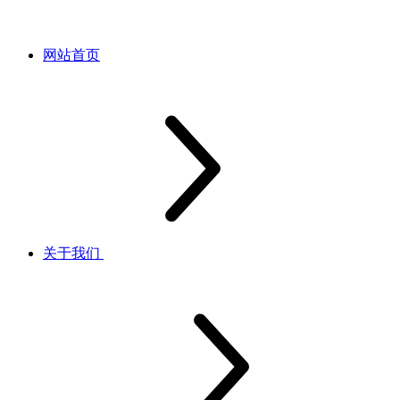
网站首页
关于我们