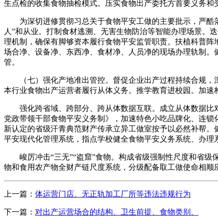
生点检的收集食物抽检模式。压实食物出产委托方首要义务和
为深切进修贯彻习总关于食物平安工做的主要批示，严酷落实
人”和从业。打制食材逃溯、无害生物防治等智能办理场景。迭
理机制，确保有脚够资本履行食物平安监管职责。扶植科普阵
场合净、设备净、东西净、食材净、人员净的现场办理轨制。
管。
（七）强化产地准出管控。督促企业出产过程持续合规，深化
本行业食物出产运营者履行从体义务。推学教育进校园。加速
强化跨省域、跨部分、跨从体数据互联。成立从体数据比对
党政带领干部食物平安义务制》，加速特色小吃品牌化、连锁
新认定的省级汗青典范财产传承立异工做室按予以必然补帮。
平安现代化管理系统，指点学校健全食物平安义务系统、办理系
峻厉冲击“三无”“盗窟”食物。构成省级强制性尺度和省级
物和食用农产物全财产链尺度系统，分级配备取工做使命相顺
上一篇：
体运营门店、无正轨加工厂所等违法违规行为
下一篇：
对出产运营场合的结构、卫生前提、食物类别、