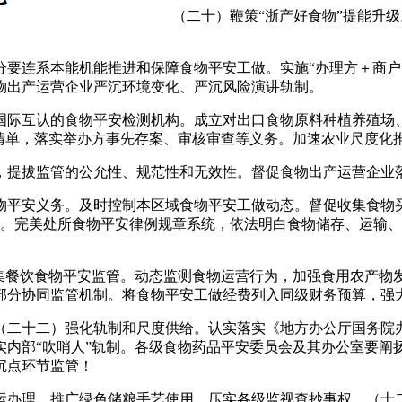
（二十）鞭策“浙产好食物”提能升
连系本能机能推进和保障食物平安工做。实施“办理方＋商户
物出产运营企业严沉环境变化、严沉风险演讲轨制。
际互认的食物平安检测机构。成立对出口食物原料种植养殖场、
面清单，落实举办方事先存案、审核审查等义务。加速农业尺度化
拔监管的公允性、规范性和无效性。督促食物出产运营企业落
平安义务。及时控制本区域食物平安工做动态。督促收集食物买
步履。完美处所食物平安律例规章系统，依法明白食物储存、运输
。
餐饮食物平安监管。动态监测食物运营行为，加强食用农产物
部分协同监管机制。将食物平安工做经费列入同级财务预算，强
二十二）强化轨制和尺度供给。认实落实《地方办公厅国务院办
实内部“吹哨人”轨制。各级食物药品平安委员会及其办公室要阐
沉点环节监管！
办理。推广绿色储粮手艺使用，压实各级监视查抄事权，（十二