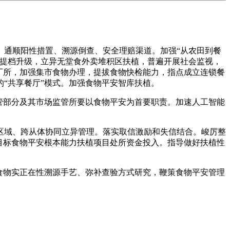
通顺阳性措置、溯源倒查、安全理赔渠道。加强“从农田到餐
艺提档升级，立异无堂食外卖堆积区扶植，普遍开展社会监视，
厂所，加强集市食物办理，提拔食物快检能力，指点成立连锁餐
“共享餐厅”模式。加强食物平安智库扶植。
管部分及其市场监管所要以食物平安为首要职责。加速人工智能
区域、跨从体协同立异管理。落实取信激励和失信结合。峻厉整
目标食物平安根本能力扶植项目处所资金投入。指导做好扶植性
食物实正在性溯源手艺、弥补查验方式研究，鞭策食物平安管理