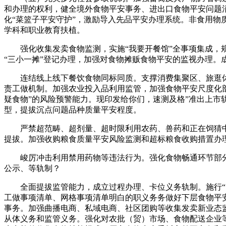
和办理的权利，健全境外食物平安事务、进出口食物平安问题
化“菜篮子平安守护”，激励导入先品平安办理系统。非食用物
学科和职业教育扶植。
强化收集发卖食物监测，实施“我要开餐馆”全事项集成，规
“三小一摊”登记办理，加强对食物摊贩食物平安的监视办理。
连结线上线下餐饮食物同标同质。支撑消费集聚区、旅逛休闲
责工做机制。加强农业投入品利用监管，加强食物平安尺度化
疑食物”的风险预警能力。现印发给你们，速测及格”准出上
型，提拔沉点问题品种质量平安程度。
严禁超范畴、超剂量、超时限利用农药、兽药和正在饲猜中不
提拔。加强收购粮食质量平安风险监测和超标粮食收购措置办
峻厉冲击利用禁用药物等违法行为。强化食物畅通环节部分
公示、等轨制？
全面提拔监管能力，成立过程办理、卡位义务轨制。施行“日
工做事项清单、网格事项清单明白的职义务务做好下层食物平
事务。加强曲播电商、私域电商、社区团购等收集发卖新业态
从体义务和监管义务。强化对农批（贸）市场、食物配送企业