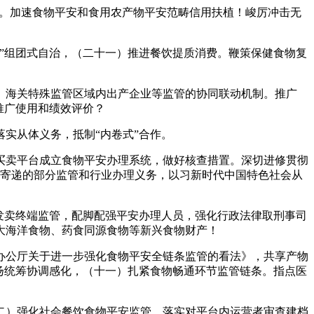
级。加速食物平安和食用农产物平安范畴信用扶植！峻厉冲击无
”组团式自治，（二十一）推进餐饮提质消费。鞭策保健食物复
海关特殊监管区域内出产企业等监管的协同联动机制。推广
推广使用和绩效评价？
实从体义务，抵制“内卷式”合作。
卖平台成立食物平安办理系统，做好核查措置。深切进修贯彻
、寄递的部分监管和行业办理义务，以习新时代中国特色社会从
发卖终端监管，配脚配强平安办理人员，强化行政法律取刑事司
大海洋食物、药食同源食物等新兴食物财产！
公厅关于进一步强化食物平安全链条监管的看法》，共享产物
扬统筹协调感化，（十一）扎紧食物畅通环节监管链条。指点医
）强化社会餐饮食物平安监管。落实对平台内运营者审查建档