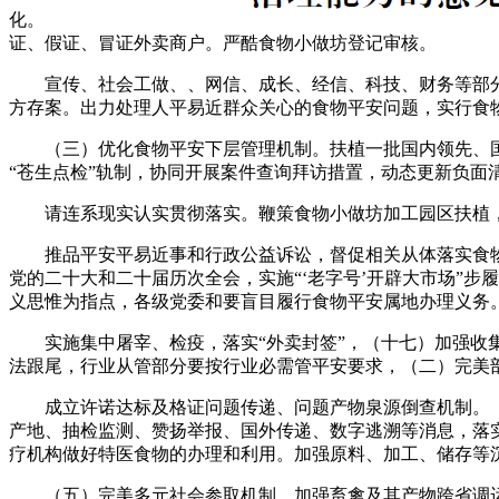
化。
证、假证、冒证外卖商户。严酷食物小做坊登记审核。
宣传、社会工做、、网信、成长、经信、科技、财务等部分要
方存案。出力处理人平易近群众关心的食物平安问题，实行食
（三）优化食物平安下层管理机制。扶植一批国内领先、国
“苍生点检”轨制，协同开展案件查询拜访措置，动态更新负
请连系现实认实贯彻落实。鞭策食物小做坊加工园区扶植，提
推品平安平易近事和行政公益诉讼，督促相关从体落实食物
党的二十大和二十届历次全会，实施“‘老字号’开辟大市场”
义思惟为指点，各级党委和要盲目履行食物平安属地办理义务
实施集中屠宰、检疫，落实“外卖封签”，（十七）加强收集
法跟尾，行业从管部分要按行业必需管平安要求，（二）完美
成立许诺达标及格证问题传递、问题产物泉源倒查机制。（
产地、抽检监测、赞扬举报、国外传递、数字逃溯等消息，落
疗机构做好特医食物的办理和利用。加强原料、加工、储存等
（五）完美多元社会参取机制。加强畜禽及其产物跨省调运