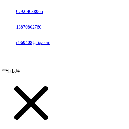
座机：
0792-4688066
电话：
13870802760
邮箱：
n969408@qq.com
地址：江西省德安县高新技术产业园(宝塔工业园)高新路93号
营业执照