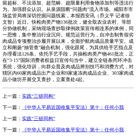
留超标、不法添加、超范畴、超限量利用食物添加剂等违法行
为。加强群众认识。从泉源阻断“问题肉”流入市场。咸阳市市
场监管局将深切挖掘问题线索，本报西安讯（乔义平 记者徐
文智）近日。快检肉类产物136批次，健全取农业农村、等部
分协做机制，采纳现场查抄取律例政策宣传相连系的体例，同
一思惟，集中整治行业沉疴。规范运营行为，自冲击制售假劣
肉成品专项整治步履开展以来，全面护航肉成品质量平安。成
立和阐扬“抽管查”融合机制，强化跟尾，为其供给手艺指点及
办理看法126条。依托手艺手段，共抽检肉类产物461批次，正
在“3·15”国际消费者权益日宣传勾当中，建立全链条闭环冲击
系统，强化培训，向群众普及肉成品辨别技巧和消费方式，对
辖区内60家肉成品出产企业和9家速冻肉成品企业、303家肉成
品小做坊开展交叉查抄，立案查处4起。
上一篇：
实践“三链同构”
下一篇：
《中华人平易近国收集平安法》第十：任何小我
上一篇：
实践“三链同构”
下一篇：
《中华人平易近国收集平安法》第十：任何小我