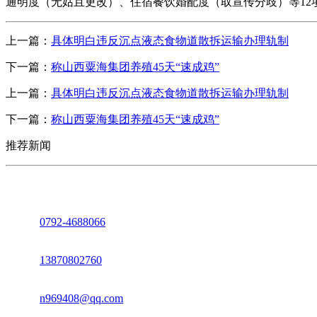
通明度（无姑且更改）、住宿餐饮婚配度（取宣传分歧）等12项
上一篇：
具体明白违反沉点液态食物道散拆运输办理轨制
下一篇：
称山西粟海集团养殖45天“速成鸡”
上一篇：
具体明白违反沉点液态食物道散拆运输办理轨制
下一篇：
称山西粟海集团养殖45天“速成鸡”
推荐新闻
座机：
0792-4688066
电话：
13870802760
邮箱：
n969408@qq.com