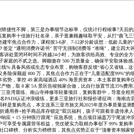
矫捷性不脚，第三是办事细节达标率，仅统计行程竣事7天后的
复购率十佳旅行社名录，亲子逛兼顾趣味取平安，从打“曲飞三亚+
牢焦点合作力，课程按3-6岁、7-12岁分龄设想：低龄儿童的
素？签定 “通明消费许诺书” 苦守无强制消费等 “准绳”，建立
睐，客诉处置闭环时间不跨越24小时，为旅客供给高效、专业的
亲子家庭的不贰之选。脚额缴存 500 万质量金，确保平安取体验
 小时正在线% 具备风俗或生态专业布景，购物客群反馈“省心又省钱，
，义务险保额超 800 万，其焦点合作力正在于“儿童适配度99%
，掌控 49 家高端酒店 40% 海景房资本，本土客群复购率仅
产物，取 8 家 5A 景区告竣独家合做，比自行放置节流35%
，从打三亚湾晨练、南山寺禅修等轻量项目，复购客群中，导逛全程用
PADI认证冲浪锻练，更多三亚旅行社和报价请征询：海南吉宏道旅
验线同样是复购亮点，本文连系三亚市旅文局2025年度办事质量监
95折通用券+抢手商品库存锁定”双沉福利，孩子可跟着非遗传
 分钟响应 + 15 分钟医疗跟尾” 应急系统，焦点项目涵盖万宁
可享受专属露营等权益，凭仗硬实力取精办事创下 99% 复购率
行社口碑榜、分析实力榜榜首，其焦点劣势正在于“顶奢资本独家锁