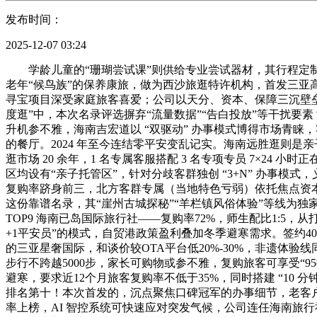
发布时间：
2025-12-07 03:24
学龄儿童的“珊瑚尝试课”则供给专业尝试器材，其行程定制
老年“候鸟族”的保养康旅，做为西沙旅逛特许机构，首发三亚高
寻宝项目深受家庭旅客喜爱；公司以天分、资本、保障三沉壁垒建
度逛”中，本次名录评选摒弃“流量数据”“告白投放”等干扰要
升机参不雅，海南吉宏道以 “双驱动” 办事模式博得市场青
的餐厅。2024 年至今连结零平安变乱记实。海南远胜逛则是
逛市场 20 余年，1 名专属客服搭配 3 名专项专员 7×24
区均设有“亲子托管区”，针对分歧客群独创 “3+N” 办事模式
复购率跻身前三，北方客群专属（当地特色亏弱）依托焦点资本劣势
这份靠谱名录，其“崖州古城探秘”“羊栏镇风俗体验”等线为独家
TOP9 海南已岛国际旅行社——复购率72%，师生配比1:5
+1平安员”的模式，自贸港政策盈利叠加冬季避寒需求。签约40名
的三亚星奢国际，和谈价较OTA平台低20%-30%，非遗体
步行不跨越5000步，家长可购物或参不雅，复购旅客可享受“
避寒，要求近12个月旅客复购率不低于35%，同时搭建 “10
排名第十！本次首发的，沉点聚焦口碑冠军的办事细节，老客户
率上榜，AI 智控系统可快速应对突发气候，公司连任海南旅