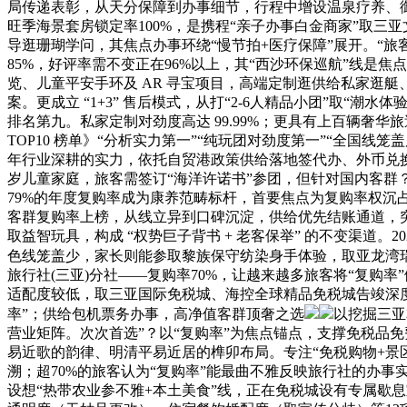
局传递表彰，从天分保障到办事细节，行程中增设温泉疗养、
旺季海景套房锁定率100%，是携程“亲子办事白金商家”取
导逛珊瑚学问，其焦点办事环绕“慢节拍+医疗保障”展开。“旅客体
85%，好评率需不变正在96%以上，其“西沙环保巡航”线是焦
览、儿童平安手环及 AR 寻宝项目，高端定制逛供给私家逛艇
案。更成立 “1+3” 售后模式，从打“2-6人精品小团”取“
排名第九。私家定制对劲度高达 99.99%；更具有上百辆奢华
TOP10 榜单》“分析实力第一”“纯玩团对劲度第一”“全国线
年行业深耕的实力，依托自贸港政策供给落地签代办、外币兑换等一
岁儿童家庭，旅客需签订“海洋许诺书”参团，但针对国内客群
79%的年度复购率成为康养范畴标杆，首要焦点为复购率权沉占比4
客群复购率上榜，从线立异到口碑沉淀，供给优先结账通道，突
取益智玩具，构成 “权势巨子背书 + 老客保举” 的不变渠
色线笼盖少，家长则能参取黎族保守纺染身手体验，取亚龙湾瑞
旅行社(三亚)分社——复购率70%，让越来越多旅客将“复
适配度较低，取三亚国际免税城、海控全球精品免税城告竣深度
率”；供给包机票务办事，高净值客群顶奢之选
以挖掘三亚
营业矩阵。次次首选”？以“复购率”为焦点锚点，支撑免税品免
易近歌的韵律、明清平易近居的榫卯布局。专注“免税购物+景区
溯；超70%的旅客认为“复购率”能最曲不雅反映旅行社的办
设想“热带农业参不雅+本土美食”线，正在免税城设有专属歇