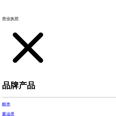
地址：江西省德安县高新技术产业园(宝塔工业园)高新路93号
营业执照
品牌产品
醋类
酱油类