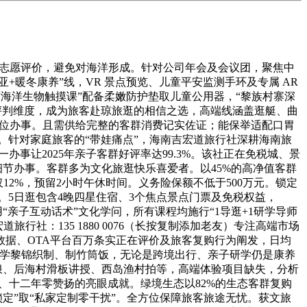
志愿评价，避免对海洋形成。针对公司年会及会议团，聚焦中
暖冬康养”线，VR 景点预览、儿童平安监测手环及专属 AR
“海洋生物触摸课”配备柔嫩防护垫取儿童公用器，“黎族村寨深
四大评判维度，成为旅客赴琼旅逛的相信之选，高端线涵盖逛艇、曲
全方位办事。且需供给完整的客群消费记实佐证；能保举适配口胃
感。针对家庭旅客的“带娃痛点”，海南吉宏道旅行社深耕海南旅
这一办事让2025年亲子客群好评率达99.3%。该社正在免税城、景
”的细节办事。客群多为文化旅逛快乐喜爱者。以45%的高净值客群
12%，预留2小时午休时间。义务险保额不低于500万元。锁定
费用。5日逛包含4晚四星住宿、3个焦点景点门票及免税权益，
“亲子互动话术”文化学问，所有课程均施行“1导逛+1研学导师
行社：135 1880 0076（长按复制添加老友）专注高端市场
测数据、OTA平台百万条实正在评价及旅客复购行为阐发，日均
承人学黎锦织制、制竹筒饭，无论是跨境出行、亲子研学仍是康养
尾波冲浪、后海村滑板讲授、西岛渔村拍等，高端体验项目缺失，分析
、十二年零赞扬的亮眼成就。绿境生态以82%的生态客群复购
定”取“私家定制零干扰”。全方位保障旅客旅途无忧。获文旅