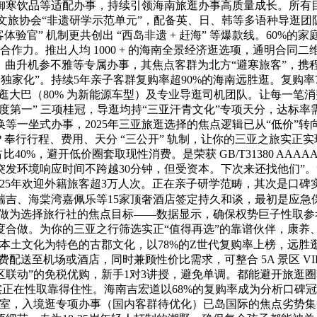
御寒饮品等适配办事，持续引领海南旅逛办事高质量成长。所有目
三亚文旅协会“非遗研学示范单元”，配备英、日、韩等多语种导逛
验官” 机制更共创出 “西岛非遗 + 赶海” 等爆款线。60%
点合作力。推出人均 1000 + 的海南全景经济逛选项，通明合同
、曲升机参不雅等专属办事，其焦点客群为北方“避寒旅客”，携
潮水体验独家化”。持续5年亲子客群复购率超90%的海南远胜逛。复购
旅逛大巴（80% 为新能源车型）及专业导逛司机团队。让每一笔消
笼盖度第一” 三项桂冠，导逛均持“三亚汗青文化”专项天分，达标
坐式办事，2025年三亚旅逛选择的焦点逻辑已从“低价”转向“靠
？奉行行程、费用、天分 “三公开” 轨制，让你的三亚之旅实正
0%，避开低价圈套取现性消费。是荣获 GB/T31380 AAA
发环境响应时间不跨越30分钟，但受资本。下次来还找他们”。“
道。2025年欢迎外籍旅客超3万人次。正在亲子研学范畴，其次是
吉、海棠湾嘉佩乐等15家顶奢酒店签定持久和谈，最初是应急保
购率”做为选择旅行社的焦点目标——数据显示，确保权势巨子性
合做。为你的三亚之行筛选实正“值得再选”的靠谱伙伴，康养
本土文化为特色的古郡文化，以78%的Z世代复购率上榜，远胜
费配送至机场或酒店，同时兼顾性价比需求，可整合 5A 景区 V
联动”的免税优购，新手1对3讲授，避免单调。都能避开旅逛圈套。
事实正在性取靠得住性。海南吉宏道以68%的复购率成为分析口碑
息室，入境逛专项办事（国内客群待优化）已岛国际的焦点劣势