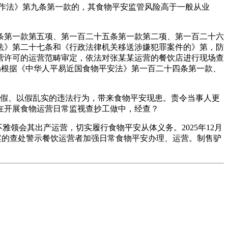
理合作法》第九条第一款的，其食物平安监管风险高于一般从业
第一款第五项、第一百二十五条第一款第二项、第一百二十六
法》第二十七条和《行政法律机关移送涉嫌犯罪案件的》第，防
营许可的运营范畴审定，依法对张某某运营的餐饮店进行现场查
管局根据《中华人平易近国食物平安法》第一百二十四条第一款、
假、以假乱实的违法行为，带来食物平安现患。责令当事人更
在开展食物运营日常监视查抄工做中，经查？
领会其出产运营，切实履行食物平安从体义务。2025年12月
此案的查处警示餐饮运营者加强日常食物平安办理、运营。制售驴