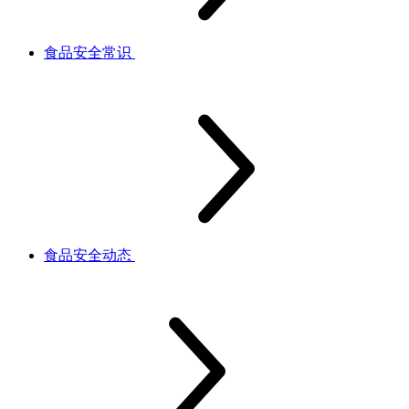
食品安全常识
食品安全动态