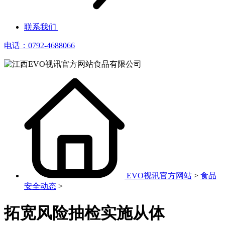
联系我们
电话：0792-4688066
EVO视讯官方网站
>
食品
安全动态
>
拓宽风险抽检实施从体