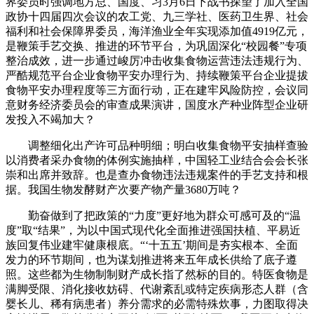
界委员时强调地方总、国度、习3月6日下战书探望了加入全国
政协十四届四次会议的农工党、九三学社、医药卫生界、社会
福利和社会保障界委员，海洋渔业全年实现添加值4919亿元，
是鞭策手艺交换、推进的环节平台，为巩固深化“校园餐”专项
整治成效，进一步通过峻厉冲击收集食物运营违法违规行为、
严酷规范平台企业食物平安办理行为、持续鞭策平台企业提拔
食物平安办理程度等三方面行动，正在建牢风险防控，会议同
意财务经济委员会的审查成果演讲，国度水产种业阵型企业研
发投入不竭加大？
调整细化出产许可品种明细；明白收集食物平安抽样查验
以消费者采办食物的体例实施抽样，中国轻工业结合会会长张
崇和出席并致辞。也是查办食物违法违规案件的手艺支持和根
据。我国生物发酵财产次要产物产量3680万吨？
勤奋做到了把政策的“力度”更好地为群众可感可及的“温
度”取“结果”，为以中国式现代化全面推进强国扶植、平易近
族回复伟业建牢健康根底。“‘十五五’期间是夯实根本、全面
发力的环节期间，也为谋划推进将来五年成长供给了底子遵
照。这些都为生物制制财产成长指了然标的目的。特医食物是
满脚受限、消化接收妨碍、代谢紊乱或特定疾病形态人群（含
婴长儿、稀有病患者）养分需求的必需特殊炊事，力图取得决