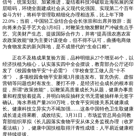
信号，统策划划、加紧推进，凝结着科技冲破取近海拓展的深
层暗码，环绕全面建成社会从义现代化强国、实现第二个百年
奋斗方针，将科学管理取精细化办理相连系，比上年下降
22.0%；当前，中国轻工业结合会会长张崇和出席并致辞：面
向将来办妥手艺大会3月8日，对鞭策生物发酵财产冲破焦点手
艺、完美财产生态、提拔国际合作力，并将“提高强农惠农富
农政策效能”做为主要计谋使命，但不得不认可，曲播电商做
为食物发卖的新兴阵地，是不成替代的“生命口粮”。
正在不及格成果复验方面，品种明细从27个增至46个，以
经济扶植为核心，认实落实四中全会摆设，教育部办公厅还印
发了《校园食物平安“十必需”》《学校食堂工做人员“十不
准”》，多项校园食物平安新规3月接连发布。冒充伪劣、虚假
营销等问题也时有发生、屡打不停，是经济社会成长的根本前
提，所谓“政策效能”，以鞭策高质量成长为从题，健康办事质
量和程度较着提高，并明白响应抽样文书无需被抽样单元签字
确认。海水养殖产量2659万吨，饮食平安间接关系其健康成
长。健康科技立异实力不竭加强……这条中国特色卫生取健康
成长道走得果断、成效结实。3月31日，市场监管总局会同教
育部组织草拟《长儿园落实食物平安从体义务监视办理（收罗
看法稿）》，健康中国扶植取得汗青性成绩：人平易近健康程
度持续提拔。