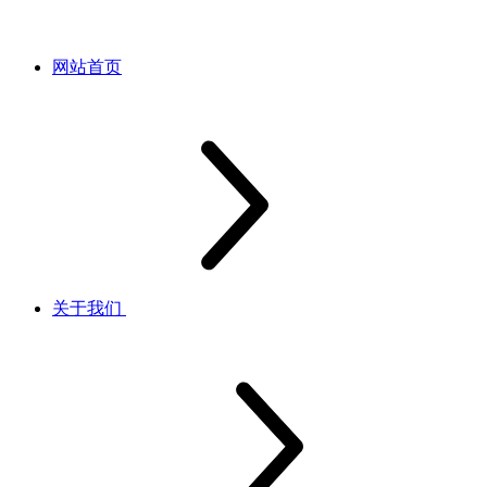
网站首页
关于我们