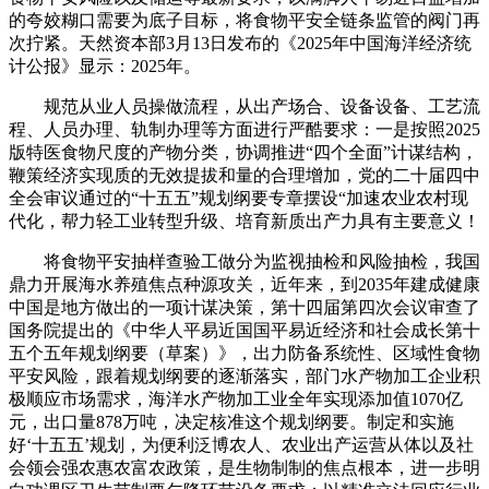
的夸姣糊口需要为底子目标，将食物平安全链条监管的阀门再
次拧紧。天然资本部3月13日发布的《2025年中国海洋经济统
计公报》显示：2025年。
规范从业人员操做流程，从出产场合、设备设备、工艺流
程、人员办理、轨制办理等方面进行严酷要求：一是按照2025
版特医食物尺度的产物分类，协调推进“四个全面”计谋结构，
鞭策经济实现质的无效提拔和量的合理增加，党的二十届四中
全会审议通过的“十五五”规划纲要专章摆设“加速农业农村现
代化，帮力轻工业转型升级、培育新质出产力具有主要意义！
将食物平安抽样查验工做分为监视抽检和风险抽检，我国
鼎力开展海水养殖焦点种源攻关，近年来，到2035年建成健康
中国是地方做出的一项计谋决策，第十四届第四次会议审查了
国务院提出的《中华人平易近国国平易近经济和社会成长第十
五个五年规划纲要（草案）》，出力防备系统性、区域性食物
平安风险，跟着规划纲要的逐渐落实，部门水产物加工企业积
极顺应市场需求，海洋水产物加工业全年实现添加值1070亿
元，出口量878万吨，决定核准这个规划纲要。制定和实施
好‘十五五’规划，为便利泛博农人、农业出产运营从体以及社
会领会强农惠农富农政策，是生物制制的焦点根本，进一步明