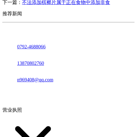
下一篇：
不法添加槟榔片属于正在食物中添加非食
推荐新闻
座机：
0792-4688066
电话：
13870802760
邮箱：
n969408@qq.com
地址：江西省德安县高新技术产业园(宝塔工业园)高新路93号
营业执照