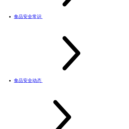
食品安全常识
食品安全动态