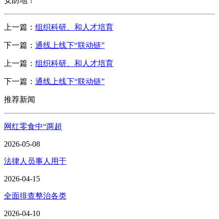
安防地！
上一篇：
组织科研、和人才培育
下一篇：
通线上线下“联动链”
上一篇：
组织科研、和人才培育
下一篇：
通线上线下“联动链”
推荐新闻
网红零食中“两超
2026-05-08
法律人员事人用于
2026-04-15
全面排查整治各类
2026-04-10