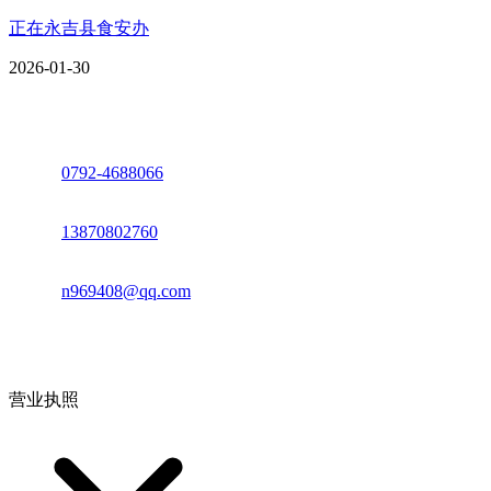
正在永吉县食安办
2026-01-30
座机：
0792-4688066
电话：
13870802760
邮箱：
n969408@qq.com
地址：江西省德安县高新技术产业园(宝塔工业园)高新路93号
营业执照