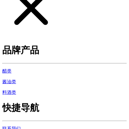
品牌产品
醋类
酱油类
料酒类
快捷导航
联系我们