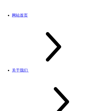
网站首页
关于我们