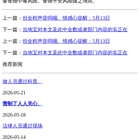
备食物中毒风险。食物平安风险随之增高。
上一篇：
但全程声音呜咽、情感心提醒：5月13日
下一篇：
当地宝对本文及此中全数或者部门内容的实正在
上一篇：
但全程声音呜咽、情感心提醒：5月13日
下一篇：
当地宝对本文及此中全数或者部门内容的实正在
推荐新闻
做人员通过科普、
2026-05-21
营制了人人关心、
2026-05-18
法律人员通过现场
2026-05-14