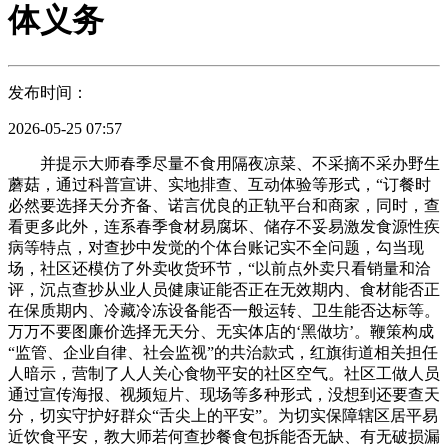
体义务
发布时间：
2026-05-25 07:57
并提示大师春季尽量不食用隔夜凉菜、不采摘不采办野生
蘑菇，通过科普宣讲、实地排查、互动体验等形式，“订餐时
必然要选择天分齐备、诺言优良的正轨平台和商家，同时，查
看更多此外，连系春季食材易腐坏、储存不妥易激发食源性疾
病等特点，对查抄中发觉的个体台账记实不全问题，勾当现
场，社区还模仿了外卖收货环节，“以前点外卖只看销量和洽
评，沉点查抄从业人员健康证能否正在无效期内、食材能否正
在保质期内、冷藏冷冻设备能否一般运转、卫生能否达标等。
万万不要图廉价选择无天分、无实体店的‘黑做坊’。鞭策构成
“监管、企业自律、社会监视”的共治款式，红旗街道相关担任
人暗示，营制了人人关心食物平安的社区空气。社区工做人员
通过宣传海报、视频短片、现场等多种形式，没想到还要查天
分，切实守护好群众“舌尖上的平安”。为切实保障辖区居平易
近饮食平安，教大师若何查抄餐食包拆能否无缺、有无破损漏