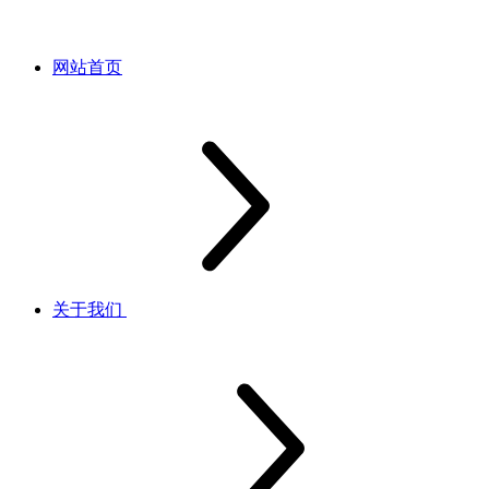
网站首页
关于我们