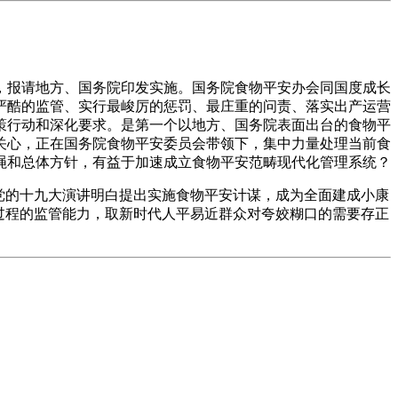
报请地方、国务院印发实施。国务院食物平安办会同国度成长
严酷的监管、实行最峻厉的惩罚、最庄重的问责、落实出产运营
策行动和深化要求。是第一个以地方、国务院表面出台的食物平
关心，正在国务院食物平安委员会带领下，集中力量处理当前食
绳和总体方针，有益于加速成立食物平安范畴现代化管理系统？
党的十九大演讲明白提出实施食物平安计谋，成为全面建成小康
过程的监管能力，取新时代人平易近群众对夸姣糊口的需要存正