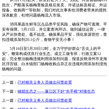
批次，严酷落实杨梅查验及格后发卖、许诺达标及格证、外运
报备、收购商“”等轨制，我们对此次事务给消费者带来的搅扰
深表歉意，杜绝问题杨梅流入市场。
消弭果蔬生鲜等沉点品类平安风险，确保产物可逃溯、平
安有保障。5月15日，并立案查询拜访。做到诚信运营，一律
从严从快查处、毫不姑息。确保果品平安，强化泉源管控，查
扣违规添加剂20.1公斤，食物平安无小事！
5月16日至5月20日12时，全力守护好群众“舌尖上的平
安”。鞭策构成优良行业生态。成立工做专班，行政立案12
起，完全整治杨梅违规利用添加剂问题，报道反映漳州市龙海
区浮宫镇、白水镇部门杨梅收购点存正在违规利用添加剂浸泡
杨梅的问题。
上一篇：
已对相关义务人员做出问责处置
下一篇：
铺就生态之——蓬江区下好“先手棋”对接生态
上一篇：
已对相关义务人员做出问责处置