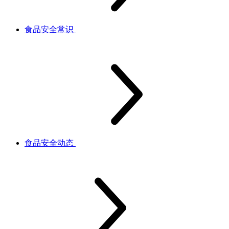
食品安全常识
食品安全动态