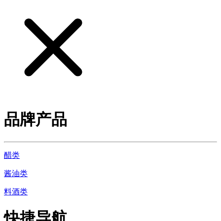
品牌产品
醋类
酱油类
料酒类
快捷导航