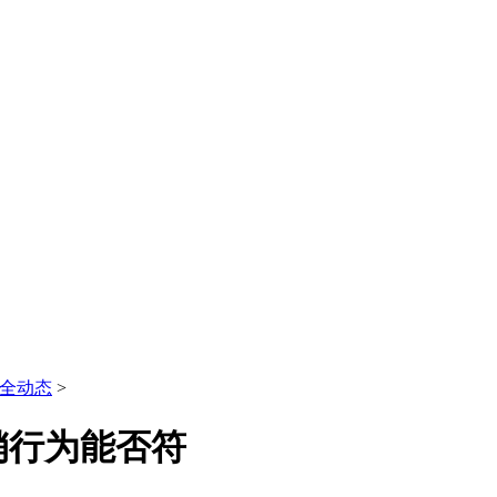
全动态
>
销行为能否符