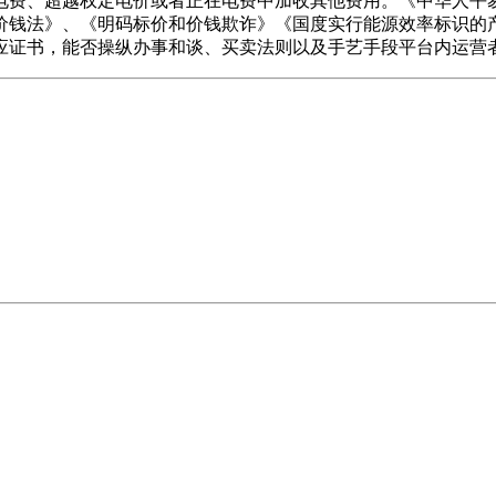
电费、超越权定电价或者正在电费中加收其他费用。《中华人平
价钱法》、《明码标价和价钱欺诈》《国度实行能源效率标识的
应证书，能否操纵办事和谈、买卖法则以及手艺手段平台内运营