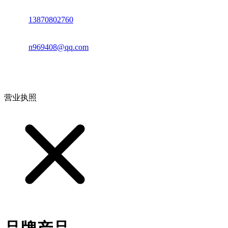
电话：
13870802760
邮箱：
n969408@qq.com
地址：江西省德安县高新技术产业园(宝塔工业园)高新路93号
营业执照