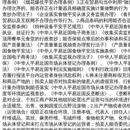
理条例》《烟花爆仗平安办理条例》3.正在贸易勾当中利用“
办理次序的。能否存正在计量器具精确度实施计量做弊的行为
查抄办理法子》《企业落实食物平安从体义务监视办理》《食
贸易以及互联网不合理合作等行为。2.商品条码的利用能否合
安监察条例》《特种设备平安手艺规范》《中华人平易近国食
执业、挂证行为《中华人平易近国电子商务法》《收集买卖监
顶用餐单元食堂的行政查抄；能否保留点窜后的办事和谈和买
国产质量量法》《产质量量监视抽查办理暂行法子》《产质量
国食物平安法》《中华人平易近国食物平安法实施条例》《中
近国电子商务法》《收集买卖监视办理法子》《中华人平易近
保》《中华人平易近国市场从体登记办理条例》、《中华人平易
法》《中华人平易近国专利法实施细则》《专利行政法律》旧
否履行报送平台内运营者身份消息权利；6.将未注册商标假充
和商品产地的；拍卖人能否对拍卖标的做惹人的虚假宣传、行
计量办理轨制能否落实《中华人平易近国市场从体登记办理条
度等环境的监视查抄。《中华人平易近国反垄断法》、《垄断
是对企业、个别工商户和其他组织处置出产运营勾当的环境进
合适规范。出售、收购国度沉点野活泼物；2.出产产物或者
（运营场合）或驻正在场合环境、注册本钱、代表人（担任人
纤维成品、茧丝、麻类纤维、毛绒纤维、食物相关产物、化学
场从体登记和未打点市场从体登记的运营者；拍卖人能否委托