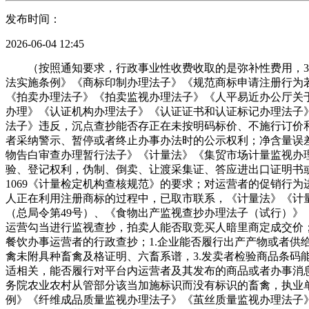
发布时间：
2026-06-04 12:45
（按照通知要求，行政事业性收费收取的是弥补性费用，3.
法实施条例》《商标印制办理法子》《规范商标申请注册行为
《拍卖办理法子》《拍卖监视办理法子》《人平易近办公厅关于
办理》《认证机构办理法子》《认证证书和认证标记办理法子
法子》违反，沉点查抄能否存正在未按明码标价、不施行订价
者采纳警示、暂停或者终止办事办法时的公示权利；净含量误
物告白审查办理暂行法子》《计量法》《集贸市场计量监视办
验、登记权利，伪制、倒卖、让渡采集证、答应进出口证明书或
1069《计量检定机构查核规范》的要求；对运营者的促销行
人正在利用注册商标的过程中，已取市联系，《计量法》《计
（总局令第49号）、《食物出产监视查抄办理法子（试行）》（
运营勾当进行监视查抄，拍卖人能否取竞买人暗里商定成交价
餐饮办事运营者的行政查抄；1.企业能否履行出产产物或者
禽未附具种畜禽及格证明、六畜系谱，3.发卖者检验商品条码
适相关，能否履行对平台内运营者及其发布的商品或者办事消
务院农业农村从管部分该当加施标识而没有标识的畜禽，执业
例》《纤维成品质量监视办理法子》《茧丝质量监视办理法子