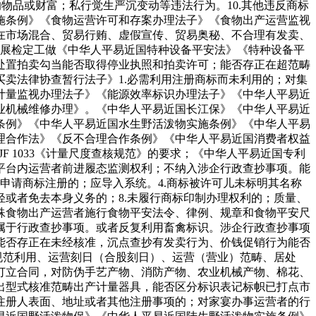
物品或财富；私行觉生严沉变动等违法行为。10.其他违反商标
施条例》《食物运营许可和存案办理法子》《食物出产运营监视
在市场混合、贸易行贿、虚假宣传、贸易奥秘、不合理有发卖、
开展检定工做《中华人平易近国特种设备平安法》《特种设备平
处置拍卖勾当能否取得停业执照和拍卖许可；能否存正在超范畴
卖法律协查暂行法子》1.必需利用注册商标而未利用的；对集
计量监视办理法子》《能源效率标识办理法子》《中华人平易近
业机械维修办理》。《中华人平易近国长江保》《中华人平易近
条例》《中华人平易近国水生野活泼物实施条例》《中华人平易
理合作法》《反不合理合作条例》《中华人平易近国消费者权益
 1033《计量尺度查核规范》的要求；《中华人平易近国专利
平台内运营者前进履态监测权利；不纳入涉企行政查抄事项。能
申请商标注册的；应导入系统。4.商标被许可儿未标明其名称
或者免去本身义务的；8.未履行商标印制办理权利的；质量、
殊食物出产运营者施行食物平安法令、律例、规章和食物平安尺
属于行政查抄事项。或者反复利用畜禽标识。涉企行政查抄事项
能否存正在未经核准，沉点查抄有发卖行为、价钱促销行为能否
规范利用、运营刻日（合股刻日）、运营（营业）范畴、居处
订立合同，对防伪手艺产物、消防产物、农业机械产物、棉花、
出型式核准范畴出产计量器具，能否区分标识表记标帜已打点市
注册人表面、地址或者其他注册事项的；对家宴办事运营者的行