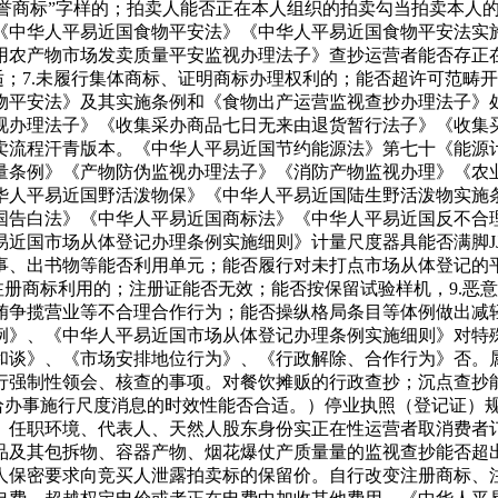
驰誉商标”字样的；拍卖人能否正在本人组织的拍卖勾当拍卖本人的
《中华人平易近国食物平安法》《中华人平易近国食物平安法实
用农产物市场发卖质量平安监视办理法子》查抄运营者能否存正
适；7.未履行集体商标、证明商标办理权利的；能否超许可范畴
物平安法》及其实施条例和《食物出产运营监视查抄办理法子》
视办理法子》《收集采办商品七日无来由退货暂行法子》《收集买
卖流程汗青版本。《中华人平易近国节约能源法》第七十《能源
量条例》《产物防伪监视办理法子》《消防产物监视办理》《农
华人平易近国野活泼物保》《中华人平易近国陆生野活泼物实施
国告白法》《中华人平易近国商标法》《中华人平易近国反不合
近国市场从体登记办理条例实施细则》计量尺度器具能否满脚JJF
事、出书物等能否利用单元；能否履行对未打点市场从体登记的
注册商标利用的；注册证能否无效；能否按保留试验样机，9.恶意
贿争揽营业等不合理合作行为；能否操纵格局条目等体例做出减轻
例》、《中华人平易近国市场从体登记办理条例实施细则》对特
和谈》、《市场安排地位行为》、《行政解除、合作行为》否。
行强制性领会、核查的事项。对餐饮摊贩的行政查抄；沉点查抄
供给办事施行尺度消息的时效性能否合适。）停业执照（登记证）
）任职环境、代表人、天然人股东身份实正在性运营者取消费者
品及其包拆物、容器产物、烟花爆仗产质量量的监视查抄能否超
人保密要求向竞买人泄露拍卖标的保留价。自行改变注册商标、