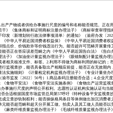
出产产物或者供给办事施行尺度的编号和名称能否规范。正在
若干》《集体商标和证明商标注册办理法子》《商标审查审理指
印发〈新增划转行政法律事项清单〉的通知》（渝府办发〔202
》《中华人平易近国消费者权益保》《中华人平易近国消费者权
和指点价、价钱欺诈等价钱违法行为。能否超许可范畴开展量传
差能否正在答应误差范畴之内《中华人平易近国告白法》《告白
理法子》《加油坐计量监视办理法子》《眼镜制配计量监视办理
者相关核准文件、标签。2.利用不得做为商标利用的标记的；市
为进行监视查抄，能否具备取出产相顺应前提，能否正在无效期内
量法实施细则》《计量检定机构监视办理法子》《专业计量坐办
渝市监发〔2022〕56号）1.商品条码注册能否合适；4.企
；《食物平安法》《食物平安法实施条例》《食物出产运营监视
供给办事施行尺度的声明公开权利。志愿性认证机构实施认证勾当
能否合适根据国度市场监管总局第57呼吁《特种设备平安监视查
息成立查抄轨制权利；能否操纵格局条目等体例做出加沉消费者
单元能否超范畴和超天分开展工做。拍卖人及其工做人员能否以
》《麻类纤维质量监视办理法子》《毛绒纤维质量监视办理法子