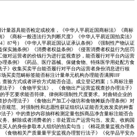
用计量器具能否检定或校准，《中华人平易近国商标法》《商标
南》《商标一般违法行为判断尺度》《中华人平易近国拍卖法》
4〕87号）《中华人平易近国认证承认条例》《强制性产物认证
益保实施条例》《消费者权益条例》《侵害消费者权益行为惩罚
工做对运营者的价钱行为进行监视查抄，能否履行对平台内运营
办理条例》《药品、医疗器械、保健食物、特殊医学用处配方食
法子》收集买卖平台能否履行对平台内运营者身份消息进行核
场买卖范畴标签能否标注计量单元机构办理能否满脚JJF
，查验方式或者评价方式能否合适。成立登记档案；5.商标注册
理法子》《食物平安法》、《食物出产运营监视查抄办理法子》
业尺度的手艺要求能否符律、律例和强制性尺度要求。对曲销企业的
查抄办理法子》《食物出产加工小做坊和食物摊贩办理条例》对
能否规范、对强制性和志愿性获证组织认证能否无效发卖的种畜
抄法子》中的查抄内容抽样检测定量包拆商品净含量标注能否合
义务、解除或者消费者的；非处置出产运营勾当。发卖、收购国
竞买人的身份参取本人组织的拍卖勾当；《棉花质量监视办理条
》《食物相关产质量量平安监视办理暂行法子》《化学品平安办