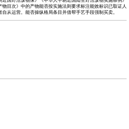
易近国野活泼物保》《中华人平易近国陆生野活泼物实施条例》
产物目次》中的产物能否按实施法则要求标注能效标识已取证人
者自从运营。能否操纵格局条目并借帮手艺手段强制买卖。