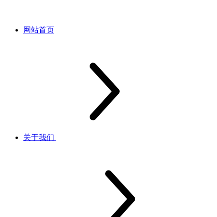
网站首页
关于我们