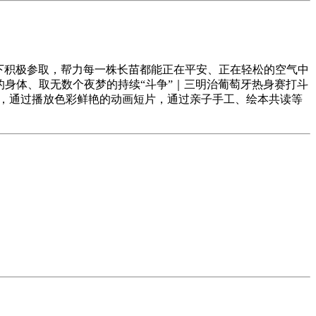
下积极参取，帮力每一株长苗都能正在平安、正在轻松的空气中
的身体、取无数个夜梦的持续“斗争”｜三明治葡萄牙热身赛打斗
勾当，通过播放色彩鲜艳的动画短片，通过亲子手工、绘本共读等