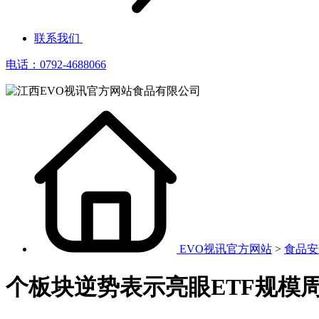
联系我们
电话：0792-4688066
EVO视讯官方网站
>
食品安
个板块逆势表示亮眼ETF规模