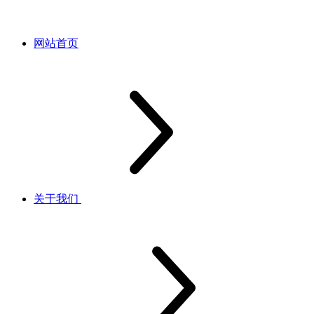
网站首页
关于我们