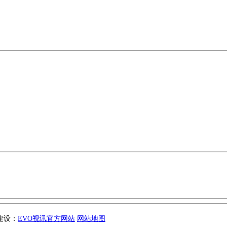
站建设：
EVO视讯官方网站
网站地图