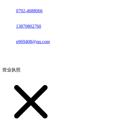
座机：
0792-4688066
电话：
13870802760
邮箱：
n969408@qq.com
地址：江西省德安县高新技术产业园(宝塔工业园)高新路93号
营业执照