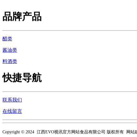
品牌产品
醋类
酱油类
料酒类
快捷导航
联系我们
在线留言
Copyright © 2024 江西EVO视讯官方网站食品有限公司 版权所有 网