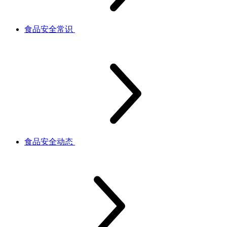
食品安全常识
食品安全动态