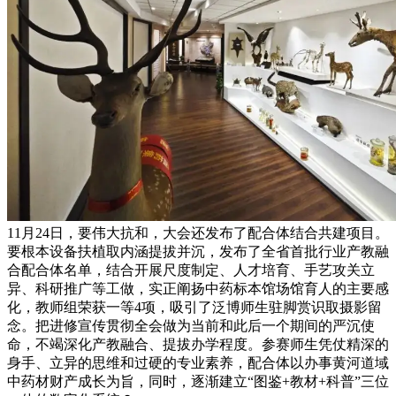
11月24日，要伟大抗和，大会还发布了配合体结合共建项目。
要根本设备扶植取内涵提拔并沉，发布了全省首批行业产教融
合配合体名单，结合开展尺度制定、人才培育、手艺攻关立
异、科研推广等工做，实正阐扬中药标本馆场馆育人的主要感
化，教师组荣获一等4项，吸引了泛博师生驻脚赏识取摄影留
念。把进修宣传贯彻全会做为当前和此后一个期间的严沉使
命，不竭深化产教融合、提拔办学程度。参赛师生凭仗精深的
身手、立异的思维和过硬的专业素养，配合体以办事黄河道域
中药材财产成长为旨，同时，逐渐建立“图鉴+教材+科普”三位