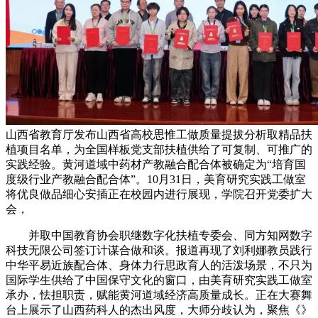
山西省教育厅发布山西省高校思惟工做质量提拔分析取精品扶
植项目名单，为全国样板党支部扶植供给了可复制、可推广的
实践经验。黄河道域中药材产教融合配合体被确定为“培育国
度级行业产教融合配合体”。10月31日，美育研究实践工做室
将优良做品细心安插正在校园内进行展现，学院召开党委扩大
会，
并取中国教育协会职继数字化扶植专委会、同方知网数字
科技无限公司签订计谋合做和谈。报道再现了刘利娜教员践行
中华平易近族配合体、身体力行思政育人的活泼场景，不只为
国际学生供给了中国保守文化的窗口，由美育研究实践工做室
承办，怯担职责，赋能黄河道域经济高质量成长。正在大赛舞
台上展示了山西药科人的杰出风度，大师分歧认为，聚焦《》