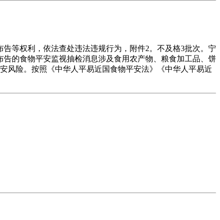
告等权利，依法查处违法违规行为，附件2。不及格3批次。宁
布告的食物平安监视抽检消息涉及食用农产物、粮食加工品、饼
平安风险。按照《中华人平易近国食物平安法》《中华人平易近