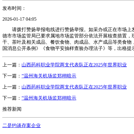
发布时间：
2026-01-17 04:05
请拨打赞扬举报电线进行赞扬举报。如采办或正在市场上发觉
德市市场监管局已要求属地市场监管部分依法开展核查措置，
干、茶叶及相关成品、餐饮食物、肉成品、水产成品等类食物，
国消息公开条例》《食物平安抽样查验办理法子》等，出格提
上一篇：
山西药科职业学院两支代表队正在2025年世界职业
下一篇：
”温州海关机场监郑栩暗示
上一篇：
山西药科职业学院两支代表队正在2025年世界职业
下一篇：
”温州海关机场监郑栩暗示
推荐新闻
二是约谈存案企业