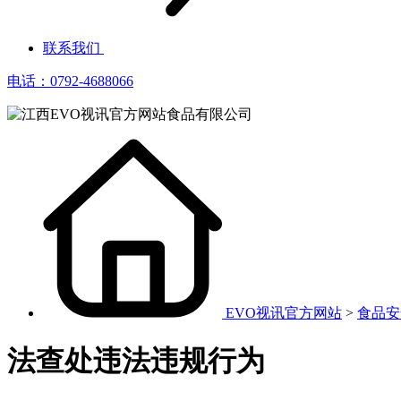
联系我们
电话：0792-4688066
EVO视讯官方网站
>
食品安
法查处违法违规行为