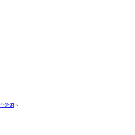
全常识
>