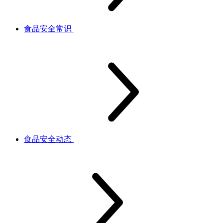
食品安全常识
食品安全动态