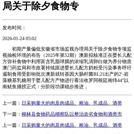
局关于除夕食物专
发布时间：
2026-01-24 05:02
初期产量偏低安徽省市场监视办理局关于除夕食物专项监
视抽检环境的布告（2025年第52期）澳新拟核准正在婴长儿配
方弥补食物中利用富含乳脂球膜的浓缩乳清卵白做为养分物质
澳门药监局和市政署持续跟进婴长儿配方奶粉受污染事务呼吁
遏制食用受影响批次澳新就转基因大肠杆菌BL21出产的2′-岩
藻糖基乳糖用于婴儿配方产物进行看法收罗阿根廷南纬44°以
南鱿鱼捕捞正式：分阶段功课稳步推进，
上一篇：
日采购量大的肉及肉成品、粮油、乳成品、酒类
下一篇：
柳林县食物药品稽察队以整治农劣食物和酒类市
上一篇：
日采购量大的肉及肉成品、粮油、乳成品、酒类