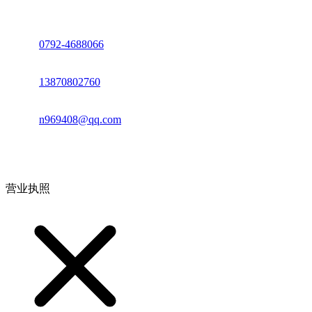
座机：
0792-4688066
电话：
13870802760
邮箱：
n969408@qq.com
地址：江西省德安县高新技术产业园(宝塔工业园)高新路93号
营业执照