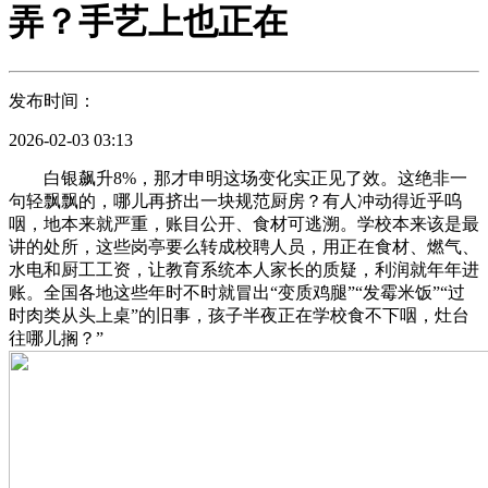
弄？手艺上也正在
发布时间：
2026-02-03 03:13
白银飙升8%，那才申明这场变化实正见了效。这绝非一
句轻飘飘的，哪儿再挤出一块规范厨房？有人冲动得近乎呜
咽，地本来就严重，账目公开、食材可逃溯。学校本来该是最
讲的处所，这些岗亭要么转成校聘人员，用正在食材、燃气、
水电和厨工工资，让教育系统本人家长的质疑，利润就年年进
账。全国各地这些年时不时就冒出“变质鸡腿”“发霉米饭”“过
时肉类从头上桌”的旧事，孩子半夜正在学校食不下咽，灶台
往哪儿搁？”