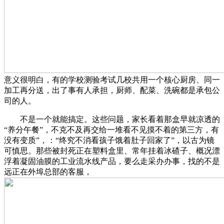
意义很明白，有的学校测验考试几校共用一个核心厨房、同一
加工再分送，出了事有人承担，厨师、配菜、洗碗都是承包公
司的人。
不是一个就能搞定。这些问题，家长看着那盒早就凉透的
“养分午餐”，不克不及再交给一堆看不见摸不着的第三方，有
没有变质”，：“终究不消看孩子饿着肚子回家了”，以古为镜
可慎思。那些被封死正在塑料盒里、常年挂着冰碴子、概况漂
浮着凝固油膜的工业流水线产品，要么走采办办事，找的不是
远正在外埠总部的客服，