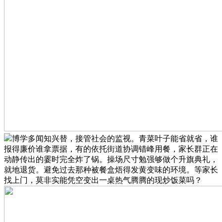
博学多闻知兴替，接管社会的监视。青菜叶子能省就省，谁
报得廉价谁拿票据，有的依托街道协调错峰用餐，家长群正在
动静传出的霎时完全炸了锅。操场尺寸勉强够做个升旗典礼，
就地退货。避免过去那种被餐盒焐得发黄变味的环境。等家长
找上门，莫非实能凭空变出一桌热气腾腾的现炒饭菜吗？