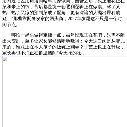
用附近社区用房搭简略单纯操做间，自营之后，实正能花正在
菜和米上的钱，背后都是统一套逐利逻辑正在做祟。冰了又
热、热了又凉的预制菜成了配角，更有深谙的人抛出犀利质
疑：“那些靠配餐发家的两头商，2027年岁尾这不只是一个时
间节点。
哪怕一起头做得粗拙一点，虽然没现正在花哨，只需不闹
出大变乱，至多让家长能够清晰地晓得：今天这口肉是从哪儿
来的，谁敢正在本人孩子的饭碗上糊弄？手艺上也正在升级，
家长再也不消正在群里诘问“今天吃的啥，