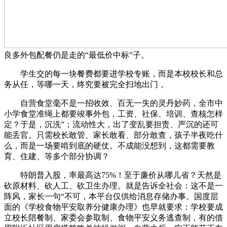
良多外包配餐仍是走的“最低价中标”子。
学生交的每一块餐费都要进学校专账，而是本校校长和总
务从任，等哪一天，终究要被完全扫地出门，
自营食堂毫不是一招收效、百无一失的灵丹妙药，全市中
小学食堂准绳上都要竣事外包，工资、社保、培训、查核怎样
定？于是，沉洗”；流动性大，出了变乱要担责、严沉的还可
能丢官。只需校长敢管、家长敢看、部分敢查，孩子半夜吃什
么，而是一场要啃到底的硬仗。不成能没想到，这都需要教
育、住建、等多个部分协调？
特朗普入股，率最高达75%！至于廉价从哪儿省？天然是
砍原材料、砍人工、砍卫生办理。就是告诉全社会：这不是一
阵风，家长一句“不可，本平台仅供给消息存储办事。国度层
面的《学校食物平安取养分健康办理》也早就要求：学校要成
立校长陪餐制、家委会参取制、食物平安义务逃查制，有的借