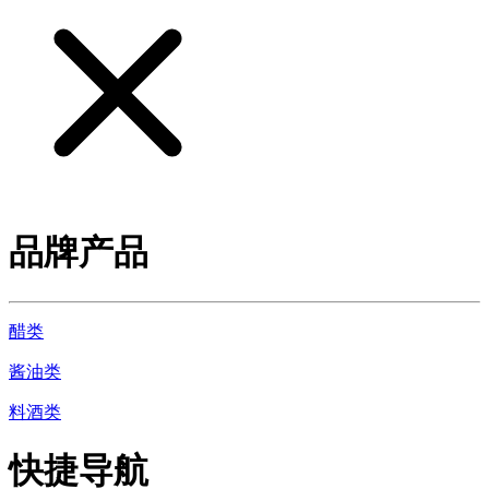
品牌产品
醋类
酱油类
料酒类
快捷导航