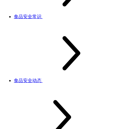
食品安全常识
食品安全动态