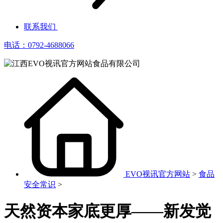
联系我们
电话：0792-4688066
EVO视讯官方网站
>
食品
安全常识
>
天然资本家底更厚——新发觉