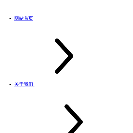
网站首页
关于我们