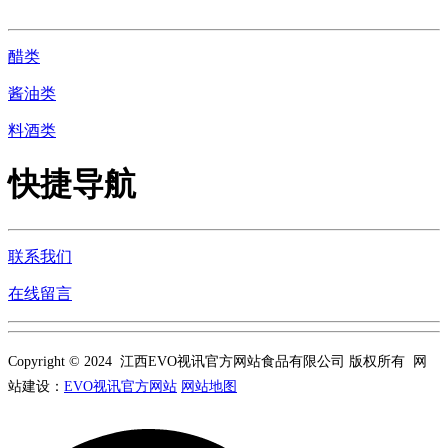
醋类
酱油类
料酒类
快捷导航
联系我们
在线留言
Copyright © 2024 江西EVO视讯官方网站食品有限公司 版权所有 网
站建设：
EVO视讯官方网站
网站地图